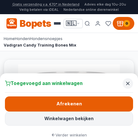
Gratis verzending v.a. €70* in Nederland
Advies elke dag 10u-20u
Veilig betalen via iDEAL
Nederlandse online dierenwinkel
Bopets
🇳🇱
0
Home
Honden
Hondensnoepjes
Vadigran Candy Training Bones Mix
Toegevoegd aan winkelwagen
Afrekenen
Winkelwagen bekijken
Verder winkelen