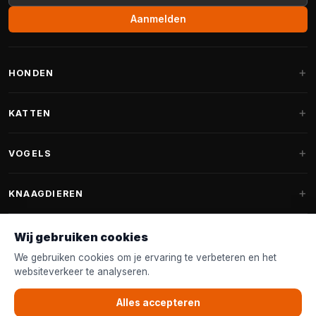
Aanmelden
HONDEN
Hondenmanden
KATTEN
Hondenkussens
Krabpalen
VOGELS
Fantail hondenmanden
Krabpaal grote katten
Hondenvoer
Parkieten
KNAAGDIEREN
Krabpalen voor Maine Coon
Hondensnoepjes & Snacks
Vogelvoer binnenvogels
Krabpaal onderdelen
Konijnenvoer
Wij gebruiken cookies
Hondenspeelgoed
Voederhuisjes
FANTAIL
Krabtonnen
Knaagdierenvoer
We gebruiken cookies om je ervaring te verbeteren en het
Halsband & Lijn
Nestkastjes & Nesting
websiteverkeer te analyseren.
Kattenmanden
Accessoires
Fantail hondenmanden
KLANTENSERVICE
Shampoo & Verzorging
Tuinvogelvoer
Kattenspeelgoed
Alles accepteren
Fantail hondenkussens