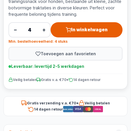
trainingssnack voor honden, bestaande uit kleine, zachte
botvormige traktaties in diverse kleuren. Perfect voor
frequente beloning tijdens training.
−
+
In winkelwagen
Min. bestelhoeveelheid: 4 stuks
Toevoegen aan favorieten
Leverbaar: levertijd 2-5 werkdagen
Veilig betalen
Gratis v.a. €70*
14 dagen retour
Gratis verzending v.a. €70*
Veilig betalen
14 dagen retour
VISA
Bancontact
iDEAL