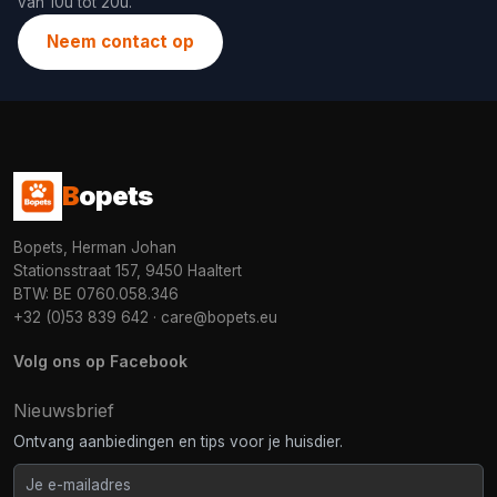
van 10u tot 20u.
Neem contact op
B
opets
Bopets, Herman Johan
Stationsstraat 157, 9450 Haaltert
BTW: BE 0760.058.346
+32 (0)53 839 642
·
care@bopets.eu
Volg ons op Facebook
Nieuwsbrief
Ontvang aanbiedingen en tips voor je huisdier.