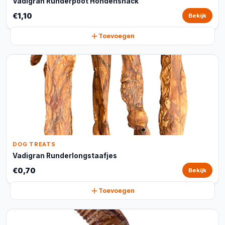
Vadigran Runderpoot Hondensnack
€1,10
Bekijk
Toevoegen
DOG TREATS
Vadigran Runderlongstaafjes
€0,70
Bekijk
Toevoegen