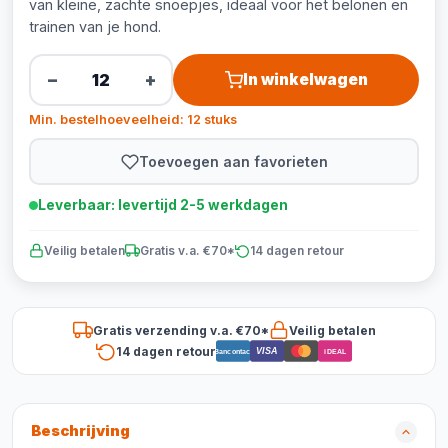
van kleine, zachte snoepjes, ideaal voor het belonen en
trainen van je hond.
−
+
In winkelwagen
Min. bestelhoeveelheid: 12 stuks
Toevoegen aan favorieten
Leverbaar: levertijd 2-5 werkdagen
Veilig betalen
Gratis v.a. €70*
14 dagen retour
Gratis verzending v.a. €70*
Veilig betalen
14 dagen retour
VISA
Bancontact
iDEAL
Beschrijving