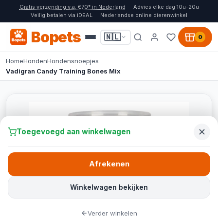
Gratis verzending v.a. €70* in Nederland
Advies elke dag 10u-20u
Veilig betalen via iDEAL
Nederlandse online dierenwinkel
Bopets
🇳🇱
0
Home
Honden
Hondensnoepjes
Vadigran Candy Training Bones Mix
Toegevoegd aan winkelwagen
Afrekenen
Winkelwagen bekijken
Verder winkelen