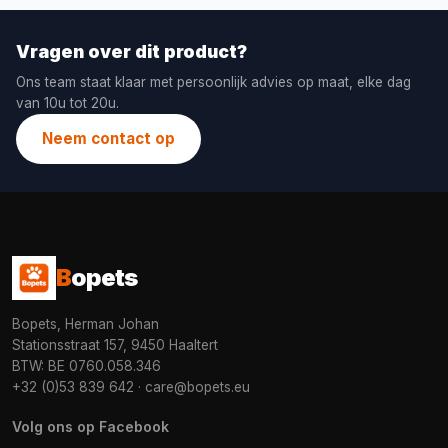
Vragen over dit product?
Ons team staat klaar met persoonlijk advies op maat, elke dag
van 10u tot 20u.
Neem contact op
B
opets
Bopets, Herman Johan
Stationsstraat 157, 9450 Haaltert
BTW: BE 0760.058.346
+32 (0)53 839 642
·
care@bopets.eu
Volg ons op Facebook