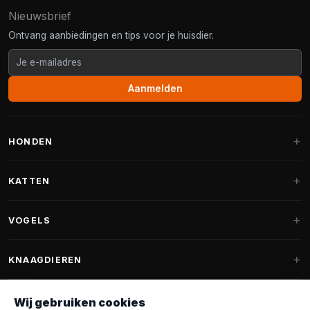
Nieuwsbrief
Ontvang aanbiedingen en tips voor je huisdier.
Aanmelden
HONDEN
Hondenmanden
KATTEN
Hondenkussens
Krabpalen
VOGELS
Fantail hondenmanden
Krabpaal grote katten
Hondenvoer
Parkieten
KNAAGDIEREN
Krabpalen voor Maine Coon
Hondensnoepjes & Snacks
Vogelvoer binnenvogels
Krabpaal onderdelen
Konijnenvoer
Wij gebruiken cookies
Hondenspeelgoed
Voederhuisjes