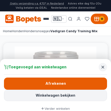
Gratis verzending v.a. €70* in Nederland
Advies elke dag 10u-20u
Veilig betalen via iDEAL
Nederlandse online dierenwinkel
Bopets
🇳🇱
0
Home
Honden
Hondensnoepjes
Vadigran Candy Training Mix
Toegevoegd aan winkelwagen
Afrekenen
Winkelwagen bekijken
Verder winkelen