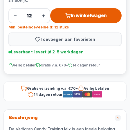
smakelijk.
−
+
In winkelwagen
Min. bestelhoeveelheid: 12 stuks
Toevoegen aan favorieten
Leverbaar: levertijd 2-5 werkdagen
Veilig betalen
Gratis v.a. €70*
14 dagen retour
Gratis verzending v.a. €70*
Veilig betalen
14 dagen retour
VISA
Bancontact
iDEAL
Beschrijving
De Vadigran Candy Training Mix is een ideale beloning