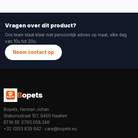
Vragen over dit product?
Ons team staat klaar met persoonlijk advies op maat, elke dag
van 10u tot 20u.
Neem contact op
B
opets
Bopets, Herman Johan
Stationsstraat 157, 9450 Haaltert
BTW: BE 0760.058.346
+32 (0)53 839 642
·
care@bopets.eu