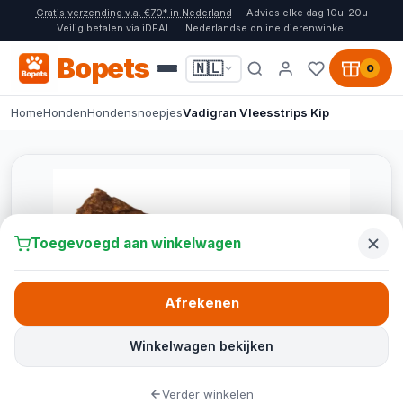
Gratis verzending v.a. €70* in Nederland
Advies elke dag 10u-20u
Veilig betalen via iDEAL
Nederlandse online dierenwinkel
Bopets
🇳🇱
0
Home
Honden
Hondensnoepjes
Vadigran Vleesstrips Kip
Toegevoegd aan winkelwagen
Afrekenen
Winkelwagen bekijken
Verder winkelen