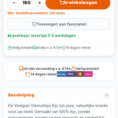
−
+
In winkelwagen
Min. bestelhoeveelheid: 150 stuks
Toevoegen aan favorieten
Leverbaar: levertijd 2-5 werkdagen
Veilig betalen
Gratis v.a. €70*
14 dagen retour
Gratis verzending v.a. €70*
Veilig betalen
14 dagen retour
VISA
Bancontact
iDEAL
Beschrijving
De Vadigran Vleesstrips Kip zijn pure, natuurlijke snacks
voor uw hond. Gemaakt van 100% kip, zonder
toevoegingen, bieden ze een gezonde en smakelijke