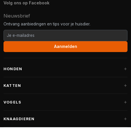
Volg ons op Facebook
Nieuwsbrief
Ontvang aanbiedingen en tips voor je huisdier.
Aanmelden
HONDEN
Hondenmanden
KATTEN
Hondenkussens
Krabpalen
VOGELS
Fantail hondenmanden
Krabpaal grote katten
Hondenvoer
Parkieten
KNAAGDIEREN
Krabpalen voor Maine Coon
Hondensnoepjes & Snacks
Vogelvoer binnenvogels