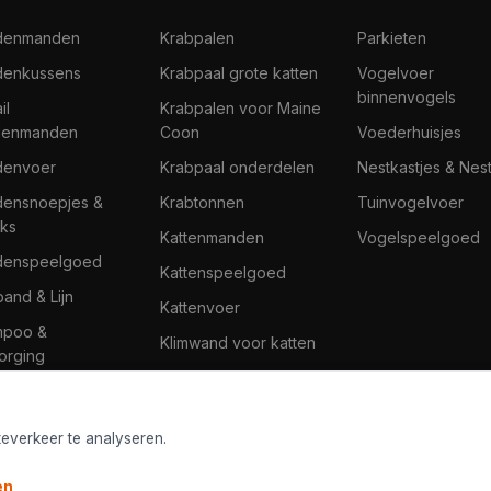
denmanden
Krabpalen
Parkieten
enkussens
Krabpaal grote katten
Vogelvoer
binnenvogels
il
Krabpalen voor Maine
denmanden
Coon
Voederhuisjes
denvoer
Krabpaal onderdelen
Nestkastjes & Nes
ensnoepjes &
Krabtonnen
Tuinvogelvoer
ks
Kattenmanden
Vogelspeelgoed
denspeelgoed
Kattenspeelgoed
band & Lijn
Kattenvoer
mpoo &
Klimwand voor katten
orging
teverkeer te analyseren.
en