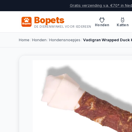
Gratis verzending v.a. €70* in Ne
Bopets
Honden
Katten
DE DIERENWINKEL VOOR IEDEREEN
Home
/
Honden
/
Hondensnoepjes
/
Vadigran Wrapped Duck 