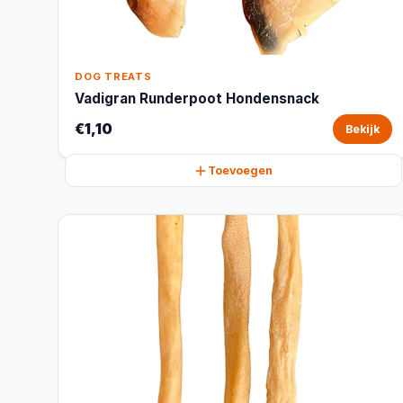
DOG TREATS
Vadigran Runderpoot Hondensnack
€1,10
Bekijk
Toevoegen