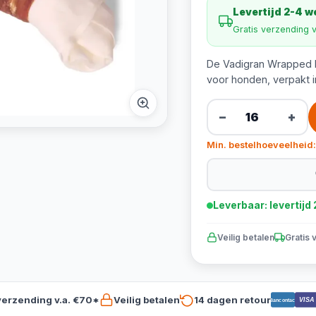
Levertijd 2-4 
Gratis verzending 
De Vadigran Wrapped 
voor honden, verpakt 
−
+
Min. bestelhoeveelheid:
Leverbaar: levertij
Veilig betalen
Gratis 
verzending v.a. €70*
Veilig betalen
14 dagen retour
VISA
Bancontact