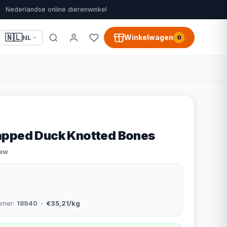
Nederlandse online dierenwinkel
🇳🇱
Winkelwagen
NL
0
apped Duck Knotted Bones
iew
mmer:
18940
· €35,21/kg