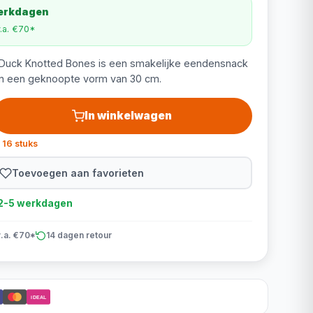
werkdagen
v.a. €70*
Duck Knotted Bones is een smakelijke eendensnack
in een geknoopte vorm van 30 cm.
In winkelwagen
 16 stuks
Toevoegen aan favorieten
d 2-5 werkdagen
v.a. €70*
14 dagen retour
iDEAL