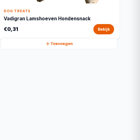
DOG TREATS
Vadigran Lamshoeven Hondensnack
€0,31
Bekijk
Toevoegen