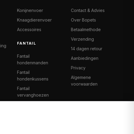
Konijnenvoer
Contact & Advies
Knaagdierenvoer
Over Bopets
Accessoires
Betaalmethode
Verzending
FANTAIL
ting
14 dagen retour
Fantail
Aanbiedingen
hondenmanden
Privacy
Fantail
Algemene
hondenkussens
voorwaarden
Fantail
vervanghoezen
Cat Climb Fantail