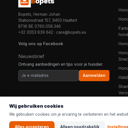
B
opets
Hon
Bopets, Herman Johan
Hond
Stationsstraat 157, 9450 Haaltert
BTW: BE 0760.058.346
Fanta
+32 (0)53 839 642
·
care@bopets.eu
hon
Volg ons op Facebook
Hon
Hond
Nieuwsbrief
Snac
Ontvang aanbiedingen en tips voor je huisdier.
Hon
Aanmelden
Hals
Sha
Verz
Wij gebruiken cookies
We gebruiken cookies om je ervaring te verbeteren en het websi
Alles accepteren
Alleen noodzakelijk
Instelling