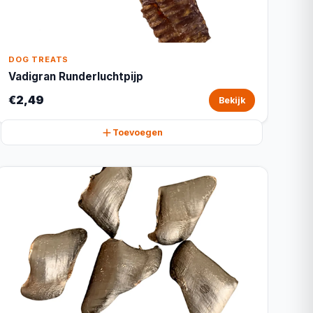
DOG TREATS
Vadigran Runderluchtpijp
€2,49
Bekijk
Toevoegen