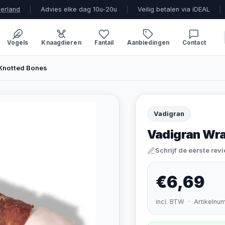
derland
|
Advies elke dag 10u-20u
|
Veilig betalen via iDEAL
|
Vogels
Knaagdieren
Fantail
Aanbiedingen
Contact
Knotted Bones
Vadigran
Vadigran Wr
Schrijf de eerste rev
€6,69
incl. BTW · Artikelnu