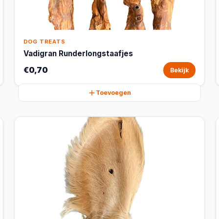
DOG TREATS
Vadigran Runderlongstaafjes
€0,70
Bekijk
Toevoegen