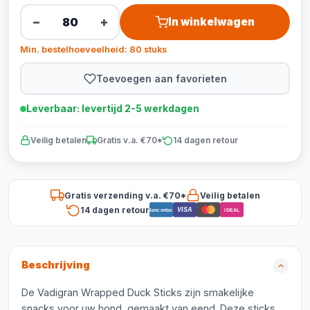
−
+
In winkelwagen
Min. bestelhoeveelheid: 80 stuks
Toevoegen aan favorieten
Leverbaar: levertijd 2-5 werkdagen
Veilig betalen
Gratis v.a. €70*
14 dagen retour
Gratis verzending v.a. €70*
Veilig betalen
14 dagen retour
VISA
Bancontact
iDEAL
Beschrijving
De Vadigran Wrapped Duck Sticks zijn smakelijke
snacks voor uw hond, gemaakt van eend. Deze sticks