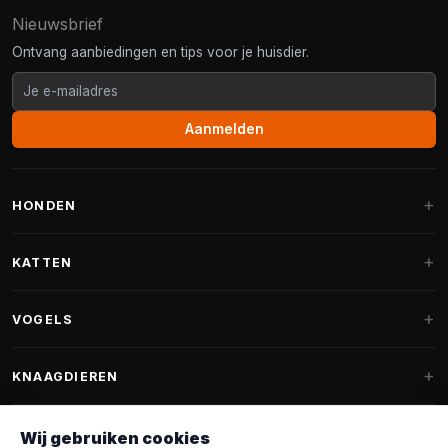
Nieuwsbrief
Ontvang aanbiedingen en tips voor je huisdier.
Aanmelden
HONDEN
Hondenmanden
KATTEN
Hondenkussens
Krabpalen
VOGELS
Fantail hondenmanden
Krabpaal grote katten
Hondenvoer
Parkieten
KNAAGDIEREN
Krabpalen voor Maine Coon
Hondensnoepjes & Snacks
Vogelvoer binnenvogels
Krabpaal onderdelen
Konijnenvoer
Wij gebruiken cookies
Hondenspeelgoed
Voederhuisjes