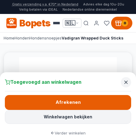
Gratis verzending v.a. €70* in Nederland
Advies elke dag 10u-20u
Veilig betalen via iDEAL
Nederlandse online dierenwinkel
Bopets
🇳🇱
0
Home
Honden
Hondensnoepjes
Vadigran Wrapped Duck Sticks
Toegevoegd aan winkelwagen
Afrekenen
Winkelwagen bekijken
Verder winkelen