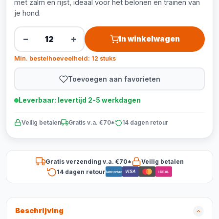
met zalm en rijst, ideaal voor het belonen en trainen van
je hond.
−
+
In winkelwagen
Min. bestelhoeveelheid: 12 stuks
Toevoegen aan favorieten
Leverbaar: levertijd 2-5 werkdagen
Veilig betalen
Gratis v.a. €70*
14 dagen retour
Gratis verzending v.a. €70*
Veilig betalen
14 dagen retour
VISA
Bancontact
iDEAL
Beschrijving