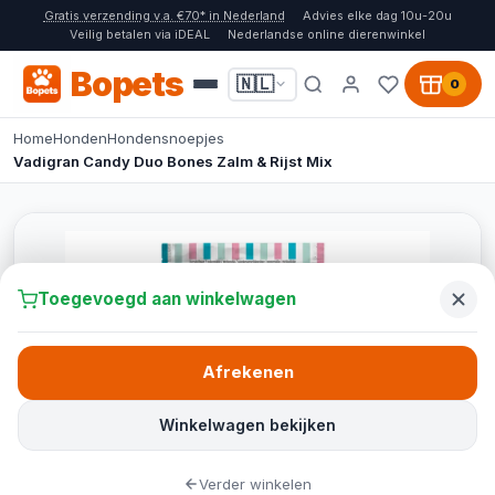
Gratis verzending v.a. €70* in Nederland
Advies elke dag 10u-20u
Veilig betalen via iDEAL
Nederlandse online dierenwinkel
Bopets
🇳🇱
0
Home
Honden
Hondensnoepjes
Vadigran Candy Duo Bones Zalm & Rijst Mix
Toegevoegd aan winkelwagen
Afrekenen
Winkelwagen bekijken
Verder winkelen