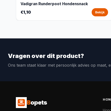
Vadigran Runderpoot Hondensnack
€1,10
Bekijk
Vragen over dit product?
Ons team staat klaar met persoonlijk advies op maat, e
HON
B
opets
Hon