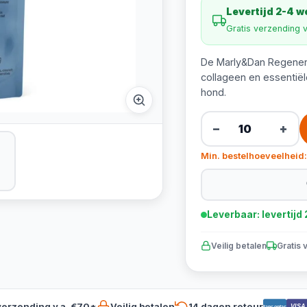
Levertijd 2-4 
Gratis verzending 
De Marly&Dan Regenerat
collageen en essentiël
hond.
−
+
Min. bestelhoeveelheid:
Leverbaar: levertij
Veilig betalen
Gratis 
verzending v.a. €70*
Veilig betalen
14 dagen retour
VISA
Bancontact