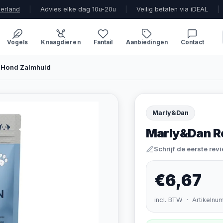
derland
|
Advies elke dag 10u-20u
|
Veilig betalen via iDEAL
|
Vogels
Knaagdieren
Fantail
Aanbiedingen
Contact
 Hond Zalmhuid
Marly&Dan
Marly&Dan R
Schrijf de eerste rev
€6,67
incl. BTW · Artikelnu