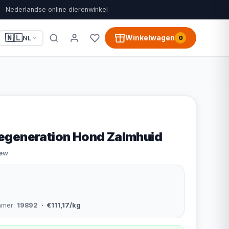
Nederlandse online dierenwinkel
🇳🇱
Winkelwagen
NL
0
egeneration Hond Zalmhuid
iew
mmer:
19892
· €111,17/kg