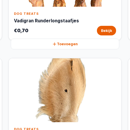
DOG TREATS
Vadigran Runderlongstaafjes
€0,70
Bekijk
Toevoegen
DOG TREATS