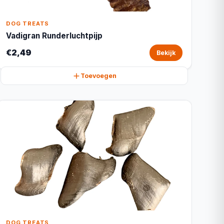
DOG TREATS
Vadigran Runderluchtpijp
€2,49
Bekijk
Toevoegen
DOG TREATS