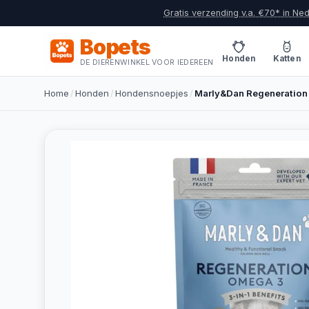
Gratis verzending v.a. €70* in Ne
Bopets
Honden
Katten
DE DIERENWINKEL VOOR IEDEREEN
Home
/
Honden
/
Hondensnoepjes
/
Marly&Dan Regeneration