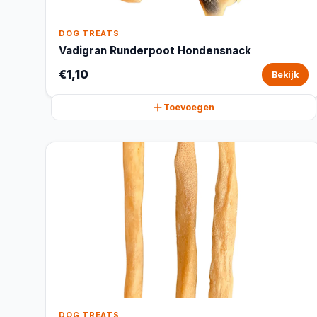
DOG TREATS
Vadigran Runderpoot Hondensnack
€1,10
Bekijk
Toevoegen
DOG TREATS