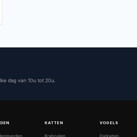
lke dag van 10u tot 20u.
DEN
KATTEN
VOGELS
denmanden
Krabpalen
Parkieten