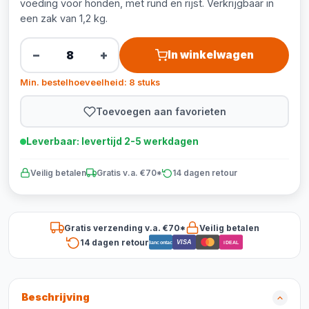
voeding voor honden, met rund en rijst. Verkrijgbaar in
een zak van 1,2 kg.
−
+
In winkelwagen
Min. bestelhoeveelheid: 8 stuks
Toevoegen aan favorieten
Leverbaar: levertijd 2-5 werkdagen
Veilig betalen
Gratis v.a. €70*
14 dagen retour
Gratis verzending v.a. €70*
Veilig betalen
14 dagen retour
VISA
Bancontact
iDEAL
Beschrijving