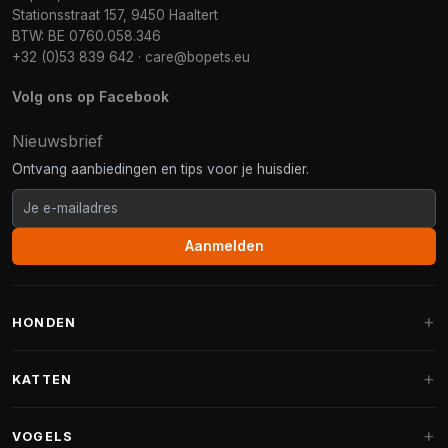
Stationsstraat 157, 9450 Haaltert
BTW: BE 0760.058.346
+32 (0)53 839 642
·
care@bopets.eu
Volg ons op Facebook
Nieuwsbrief
Ontvang aanbiedingen en tips voor je huisdier.
Aanmelden
HONDEN
Hondenmanden
KATTEN
Hondenkussens
Krabpalen
VOGELS
Fantail hondenmanden