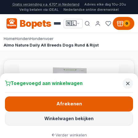
Gratis verzending v.a. €70* in Nederland
Advies elke dag 10u-20u
Veilig betalen via iDEAL
Nederlandse online dierenwinkel
Bopets
🇳🇱
0
Home
Honden
Hondenvoer
Almo Nature Daily All Breeds Dogs Rund & Rijst
Toegevoegd aan winkelwagen
Afrekenen
Winkelwagen bekijken
Verder winkelen