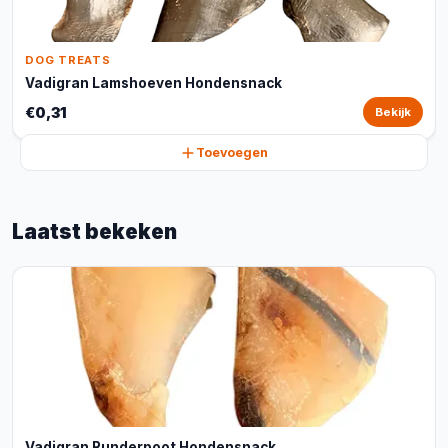
DOG TREATS
Vadigran Lamshoeven Hondensnack
€0,31
Bekijk
Toevoegen
Laatst bekeken
Vadigran Runderpoot Hondensnack