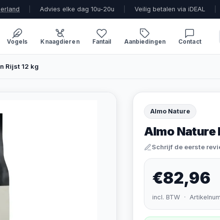
derland
|
Advies elke dag 10u-20u
|
Veilig betalen via iDEAL
|
Vogels
Knaagdieren
Fantail
Aanbiedingen
Contact
n Rijst 12 kg
Almo Nature
Almo Nature H
Schrijf de eerste rev
€82,96
incl. BTW · Artikelnu