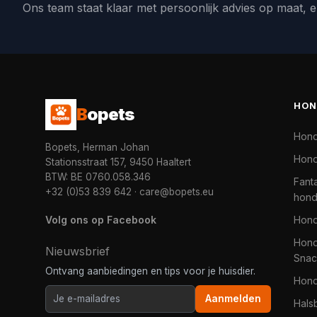
Ons team staat klaar met persoonlijk advies op maat, e
HON
B
opets
Hon
Bopets, Herman Johan
Hond
Stationsstraat 157, 9450 Haaltert
BTW: BE 0760.058.346
Fanta
+32 (0)53 839 642
·
care@bopets.eu
hon
Volg ons op Facebook
Hon
Hond
Nieuwsbrief
Snac
Ontvang aanbiedingen en tips voor je huisdier.
Hon
Aanmelden
Hals