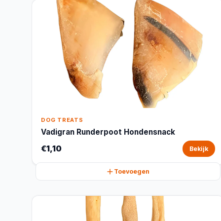
DOG TREATS
Vadigran Runderpoot Hondensnack
€1,10
Bekijk
Toevoegen