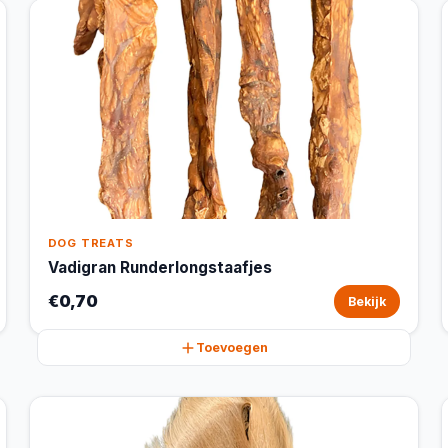
DOG TREATS
Vadigran Runderlongstaafjes
€0,70
Bekijk
Toevoegen