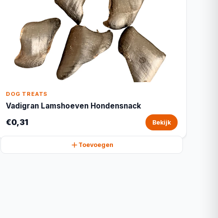
DOG TREATS
Vadigran Lamshoeven Hondensnack
€0,31
Bekijk
Toevoegen