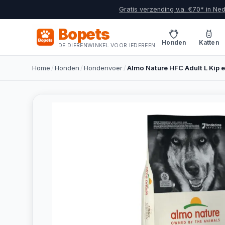
Gratis verzending v.a. €70* in Ne
Bopets
Honden
Katten
DE DIERENWINKEL VOOR IEDEREEN
Home
/
Honden
/
Hondenvoer
/
Almo Nature HFC Adult L Kip e