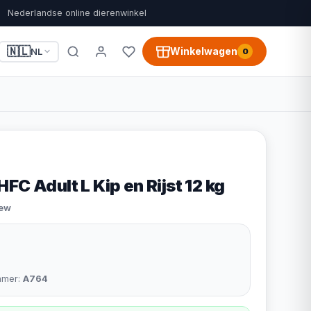
Nederlandse online dierenwinkel
🇳🇱
Winkelwagen
NL
0
FC Adult L Kip en Rijst 12 kg
iew
mmer:
A764