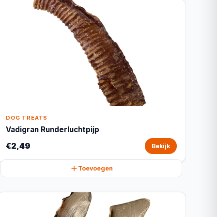
DOG TREATS
Vadigran Runderluchtpijp
€2,49
Bekijk
Toevoegen