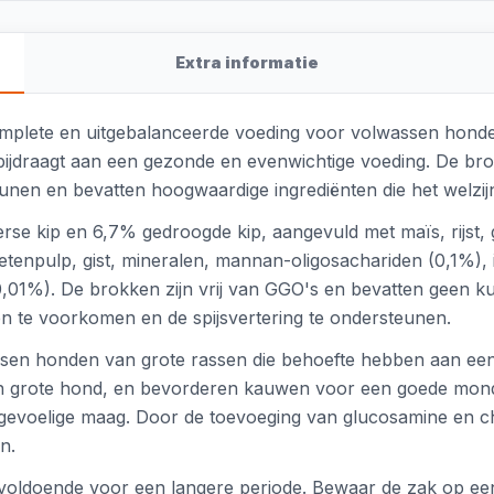
Extra informatie
omplete en uitgebalanceerde voeding voor volwassen honde
bijdraagt aan een gezonde en evenwichtige voeding. De bro
unen en bevatten hoogwaardige ingrediënten die het welzij
se kip en 6,7% gedroogde kip, aangevuld met maïs, rijst, 
bietenpulp, gist, mineralen, mannan-oligosachariden (0,1%),
,01%). De brokken zijn vrij van GGO's en bevatten geen ku
ën te voorkomen en de spijsvertering te ondersteunen.
ssen honden van grote rassen die behoefte hebben aan een
n grote hond, en bevorderen kauwen voor een goede mondgez
gevoelige maag. Door de toevoeging van glucosamine en c
n.
voldoende voor een langere periode. Bewaar de zak op een 