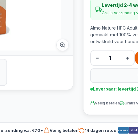
Levertijd 2-4 
Gratis verzending 
Almo Nature HFC Adult
gemaakt met 100% vers 
ontwikkeld voor honde
−
+
Leverbaar: levertij
Veilig betalen
Gratis 
verzending v.a. €70*
Veilig betalen
14 dagen retour
VISA
Bancontact