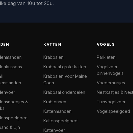
lke dag van 10u tot 20u.
DEN
KATTEN
VOGELS
denmanden
Krabpalen
Parkieten
enkussens
Krabpaal grote katten
Vogelvoer
binnenvogels
il
Krabpalen voor Maine
denmanden
Coon
Voederhuisjes
denvoer
Krabpaal onderdelen
Nestkastjes & Nes
ensnoepjes &
Krabtonnen
Tuinvogelvoer
ks
Kattenmanden
Vogelspeelgoed
denspeelgoed
Kattenspeelgoed
band & Lijn
Kattenvoer