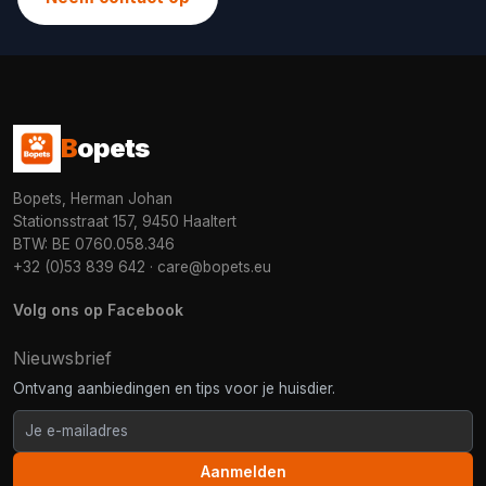
B
opets
Bopets, Herman Johan
Stationsstraat 157, 9450 Haaltert
BTW: BE 0760.058.346
+32 (0)53 839 642
·
care@bopets.eu
Volg ons op Facebook
Nieuwsbrief
Ontvang aanbiedingen en tips voor je huisdier.
Aanmelden