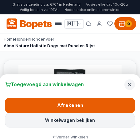
Gratis verzending v.a. €70* in Nederland
Advies elke dag 10u-20u
Veilig betalen via iDEAL
Nederlandse online dierenwinkel
Bopets
🇳🇱
0
Home
Honden
Hondenvoer
Almo Nature Holistic Dogs met Rund en Rijst
Toegevoegd aan winkelwagen
Afrekenen
Winkelwagen bekijken
Verder winkelen