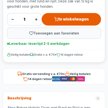
voor honden, met rund en rijst. Deze zak van 12 kg is
geschikt voor grote honden.
−
+
In winkelwagen
Toevoegen aan favorieten
Leverbaar: levertijd 2-5 werkdagen
Veilig betalen
Gratis v.a. €70*
14 dagen retour
Gratis verzending v.a. €70*
Veilig betalen
14 dagen retour
VISA
Bancontact
iDEAL
Beschrijving
Almo Nature Holistic Dogs met Rund en Rijst is een