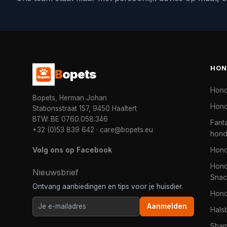
HON
B
opets
Hon
Bopets, Herman Johan
Hond
Stationsstraat 157, 9450 Haaltert
BTW: BE 0760.058.346
Fanta
+32 (0)53 839 642
·
care@bopets.eu
hon
Volg ons op Facebook
Hon
Hond
Nieuwsbrief
Snac
Ontvang aanbiedingen en tips voor je huisdier.
Hon
Aanmelden
Hals
Sha