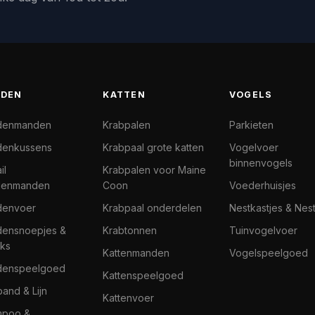
DEN
KATTEN
VOGELS
denmanden
Krabpalen
Parkieten
enkussens
Krabpaal grote katten
Vogelvoer
binnenvogels
il
Krabpalen voor Maine
denmanden
Coon
Voederhuisjes
denvoer
Krabpaal onderdelen
Nestkastjes & Nes
ensnoepjes &
Krabtonnen
Tuinvogelvoer
ks
Kattenmanden
Vogelspeelgoed
denspeelgoed
Kattenspeelgoed
band & Lijn
Kattenvoer
mpoo &