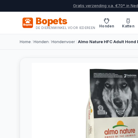
Gratis verzending v.a. €70* in Ne
Bopets
Honden
Katten
DE DIERENWINKEL VOOR IEDEREEN
Home
/
Honden
/
Hondenvoer
/
Almo Nature HFC Adult Hond 