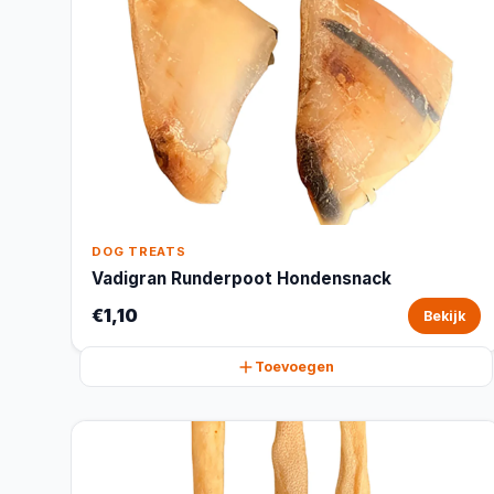
DOG TREATS
Vadigran Runderpoot Hondensnack
€1,10
Bekijk
Toevoegen