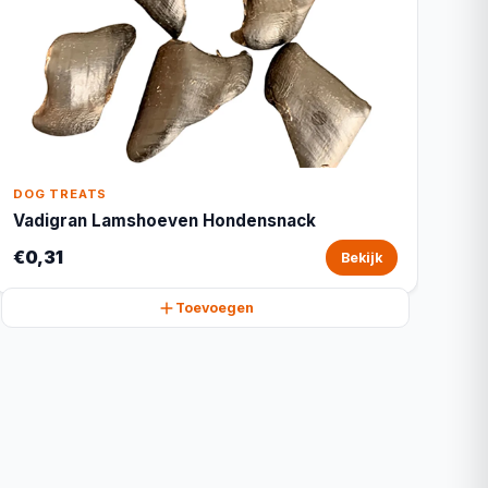
DOG TREATS
Vadigran Lamshoeven Hondensnack
€0,31
Bekijk
Toevoegen