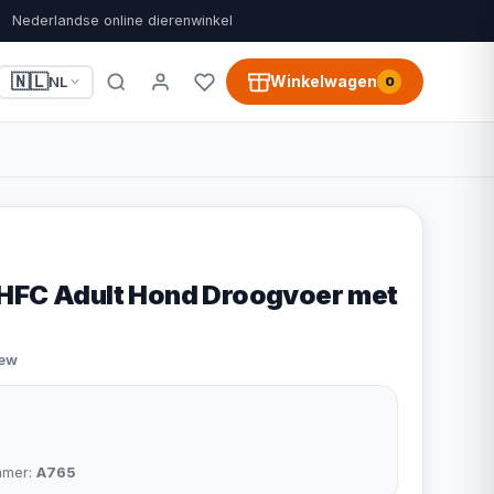
Nederlandse online dierenwinkel
🇳🇱
Winkelwagen
NL
0
HFC Adult Hond Droogvoer met
iew
mmer:
A765