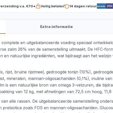
verzending v.a. €70*
Veilig betalen
14 dagen retour
VISA
Bancontact
Extra informatie
n complete en uitgebalanceerde voeding speciaal ontwikkel
verse zalm 26% van de samenstelling uitmaakt. De HFC-for
en en natuurlijke ingrediënten, wat bijdraagt aan het welzijn
 rijst, bruine rijstmeel, gedroogde tonijn (10%), gedroogd
, gist, mineralen, mannan-oligosachariden (0,1%), inuline v
lm is een natuurlijke bron van omega 3-vetzuren, die bijdr
erpakking van 12 kg, met afmetingen van 72,5 cm hoog, 11,6
 van alle rassen. De uitgebalanceerde samenstelling onder
van prebiotica zoals FOS en mannan-oligosachariden. Gluco