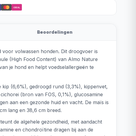
iDEAL
Beoordelingen
d voor volwassen honden. Dit droogvoer is
mule (High Food Content) van Almo Nature
 van je hond en helpt voedselallergieën te
e kip (6,6%), gedroogd rund (3,3%), kippenvet,
an cichorei (bron van FOS, 0,1%), glucosamine
agen aan een gezonde huid en vacht. De maïs is
 cm lang en 38,6 cm breed.
steunt de algehele gezondheid, met aandacht
samine en chondroïtine dragen bij aan de