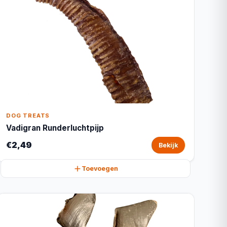
DOG TREATS
Vadigran Runderluchtpijp
€2,49
Bekijk
Toevoegen