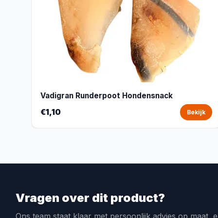
Vadigran Runderpoot Hondensnack
€1,10
Bekijk
Vragen over dit product?
Ons team staat klaar met persoonlijk advies op maat, e