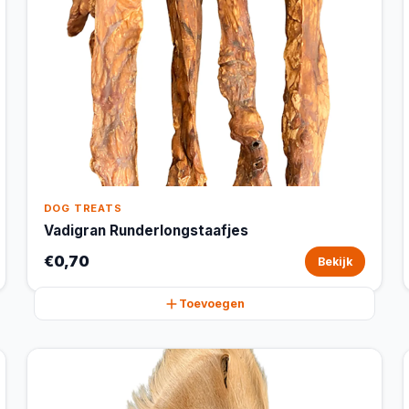
DOG TREATS
Vadigran Runderlongstaafjes
€0,70
Bekijk
Toevoegen