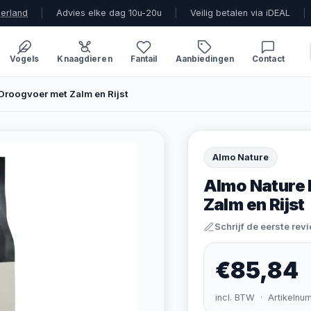
derland
|
Advies elke dag 10u-20u
|
Veilig betalen via iDEAL
|
Vogels
Knaagdieren
Fantail
Aanbiedingen
Contact
Droogvoer met Zalm en Rijst
Almo Nature
Almo Nature 
Zalm en Rijst
Schrijf de eerste rev
€85,84
incl. BTW · Artikelnu