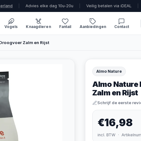
derland
|
Advies elke dag 10u-20u
|
Veilig betalen via iDEAL
|
Vogels
Knaagdieren
Fantail
Aanbiedingen
Contact
Droogvoer Zalm en Rijst
Almo Nature
Almo Nature
Zalm en Rijst
Schrijf de eerste rev
€16,98
incl. BTW · Artikelnu