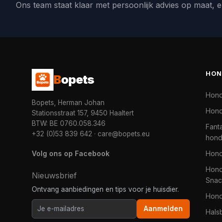
Ons team staat klaar met persoonlijk advies op maat, e
HON
B
opets
Hon
Bopets, Herman Johan
Hond
Stationsstraat 157, 9450 Haaltert
BTW: BE 0760.058.346
Fanta
+32 (0)53 839 642
·
care@bopets.eu
hon
Volg ons op Facebook
Hon
Hond
Nieuwsbrief
Snac
Ontvang aanbiedingen en tips voor je huisdier.
Hon
Aanmelden
Hals