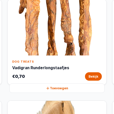
DOG TREATS
Vadigran Runderlongstaafjes
€0,70
Bekijk
Toevoegen