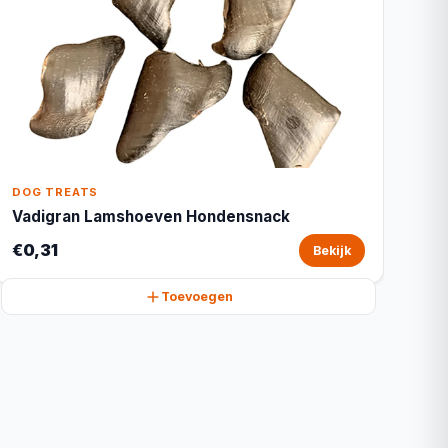
DOG TREATS
Vadigran Lamshoeven Hondensnack
€0,31
Bekijk
Toevoegen