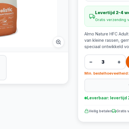
Levertijd 2-4 
Gratis verzending 
Almo Nature HFC Adult
van kleine rassen, gema
speciaal ontwikkeld vo
−
+
Min. bestelhoeveelheid:
Leverbaar: levertij
Veilig betalen
Gratis 