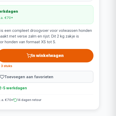
werkdagen
v.a. €70*
 is een compleet droogvoer voor volwassen honden
akt met verse zalm en rijst. Dit 2 kg zakje is
or honden van formaat XS tot S.
In winkelwagen
 3 stuks
Toevoegen aan favorieten
d 2-5 werkdagen
v.a. €70*
14 dagen retour