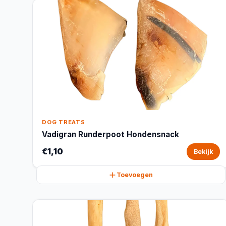
DOG TREATS
Vadigran Runderpoot Hondensnack
€1,10
Bekijk
Toevoegen