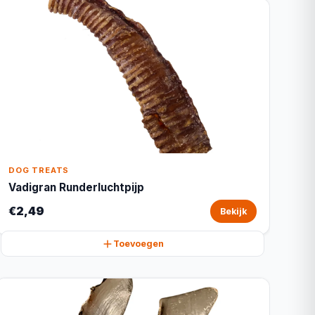
DOG TREATS
Vadigran Runderluchtpijp
€2,49
Bekijk
Toevoegen