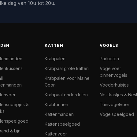
lke dag van 10u tot 20u.
DEN
KATTEN
VOGELS
denmanden
Krabpalen
Parkieten
enkussens
Krabpaal grote katten
Vogelvoer
binnenvogels
il
Krabpalen voor Maine
denmanden
Coon
Voederhuisjes
denvoer
Krabpaal onderdelen
Nestkastjes & Nes
ensnoepjes &
Krabtonnen
Tuinvogelvoer
ks
Kattenmanden
Vogelspeelgoed
denspeelgoed
Kattenspeelgoed
band & Lijn
Kattenvoer