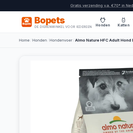
Gratis verzending v.a. €70* in Ne
Bopets
Honden
Katten
DE DIERENWINKEL VOOR IEDEREEN
Home
/
Honden
/
Hondenvoer
/
Almo Nature HFC Adult Hond 