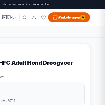
Nederlandse online dierenwinkel
🇳🇱
Winkelwagen
NL
0
 HFC Adult Hond Droogvoer
iew
mmer:
A715