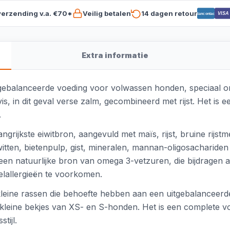
verzending v.a. €70*
Veilig betalen
14 dagen retour
VISA
Bancontact
Extra informatie
ebalanceerde voeding voor volwassen honden, speciaal ont
, in dit geval verse zalm, gecombineerd met rijst. Het is e
.
grijkste eiwitbron, aangevuld met maïs, rijst, bruine rijst
witten, bietenpulp, gist, mineralen, mannan-oligosachariden
 een natuurlijke bron van omega 3-vetzuren, die bijdragen
elallergieën te voorkomen.
kleine rassen die behoefte hebben aan een uitgebalanceer
e kleine bekjes van XS- en S-honden. Het is een complete vo
tijl.