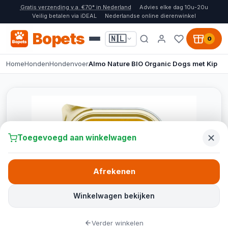
Gratis verzending v.a. €70* in Nederland
Advies elke dag 10u-20u
Veilig betalen via iDEAL
Nederlandse online dierenwinkel
Bopets
🇳🇱
0
Home
Honden
Hondenvoer
Almo Nature BIO Organic Dogs met Kip
Toegevoegd aan winkelwagen
Afrekenen
Winkelwagen bekijken
Verder winkelen