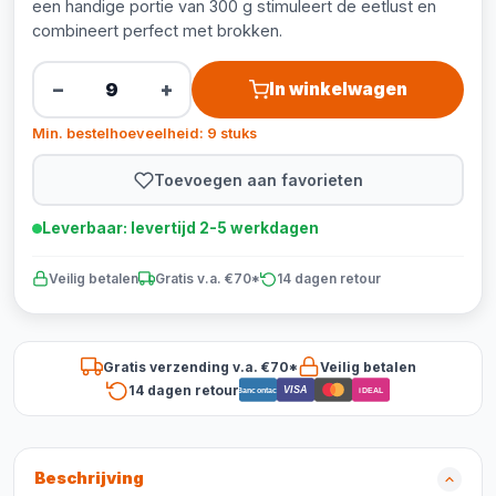
een handige portie van 300 g stimuleert de eetlust en
combineert perfect met brokken.
−
+
In winkelwagen
Min. bestelhoeveelheid: 9 stuks
Toevoegen aan favorieten
Leverbaar: levertijd 2-5 werkdagen
Veilig betalen
Gratis v.a. €70*
14 dagen retour
Gratis verzending v.a. €70*
Veilig betalen
14 dagen retour
VISA
Bancontact
iDEAL
Beschrijving