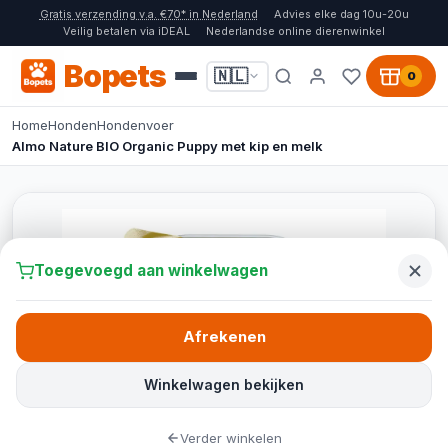
Gratis verzending v.a. €70* in Nederland
Advies elke dag 10u-20u
Veilig betalen via iDEAL
Nederlandse online dierenwinkel
Bopets
🇳🇱
0
Home
Honden
Hondenvoer
Almo Nature BIO Organic Puppy met kip en melk
Toegevoegd aan winkelwagen
Afrekenen
Winkelwagen bekijken
Verder winkelen