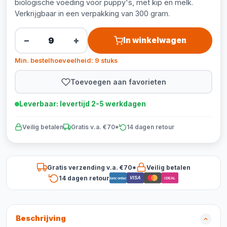
biologische voeding voor puppy's, met kip en melk.
Verkrijgbaar in een verpakking van 300 gram.
−
+
In winkelwagen
Min. bestelhoeveelheid: 9 stuks
Toevoegen aan favorieten
Leverbaar: levertijd 2-5 werkdagen
Veilig betalen
Gratis v.a. €70*
14 dagen retour
Gratis verzending v.a. €70*
Veilig betalen
14 dagen retour
VISA
Bancontact
iDEAL
Beschrijving