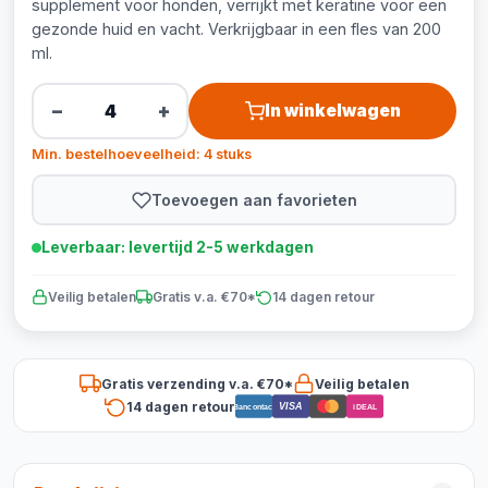
supplement voor honden, verrijkt met keratine voor een
gezonde huid en vacht. Verkrijgbaar in een fles van 200
ml.
−
+
In winkelwagen
Min. bestelhoeveelheid: 4 stuks
Toevoegen aan favorieten
Leverbaar: levertijd 2-5 werkdagen
Veilig betalen
Gratis v.a. €70*
14 dagen retour
Gratis verzending v.a. €70*
Veilig betalen
14 dagen retour
VISA
Bancontact
iDEAL