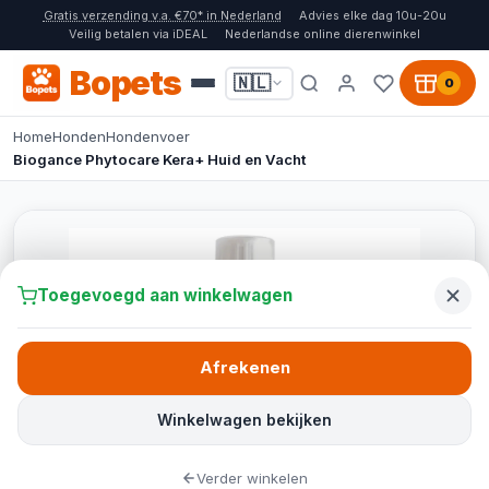
Gratis verzending v.a. €70* in Nederland
Advies elke dag 10u-20u
Veilig betalen via iDEAL
Nederlandse online dierenwinkel
Bopets
🇳🇱
0
Home
Honden
Hondenvoer
Biogance Phytocare Kera+ Huid en Vacht
Toegevoegd aan winkelwagen
Afrekenen
Winkelwagen bekijken
Verder winkelen