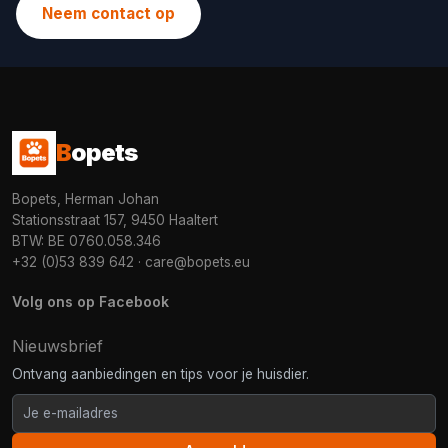
Neem contact op
B
opets
Bopets, Herman Johan
Stationsstraat 157, 9450 Haaltert
BTW: BE 0760.058.346
+32 (0)53 839 642
·
care@bopets.eu
Volg ons op Facebook
Nieuwsbrief
Ontvang aanbiedingen en tips voor je huisdier.