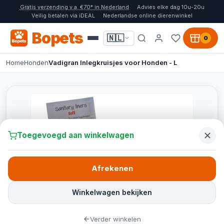
Gratis verzending v.a. €70* in Nederland
Advies elke dag 10u-20u
Veilig betalen via iDEAL
Nederlandse online dierenwinkel
Bopets
🇳🇱
0
Home
Honden
Vadigran Inlegkruisjes voor Honden - L
Toegevoegd aan winkelwagen
Afrekenen
Winkelwagen bekijken
Verder winkelen