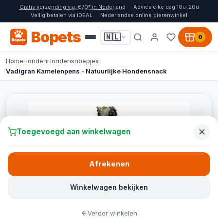
Gratis verzending v.a. €70* in Nederland
Advies elke dag 10u-20u
Veilig betalen via iDEAL
Nederlandse online dierenwinkel
Bopets
🇳🇱
0
Home
Honden
Hondensnoepjes
Vadigran Kamelenpens - Natuurlijke Hondensnack
Toegevoegd aan winkelwagen
Afrekenen
Winkelwagen bekijken
Verder winkelen