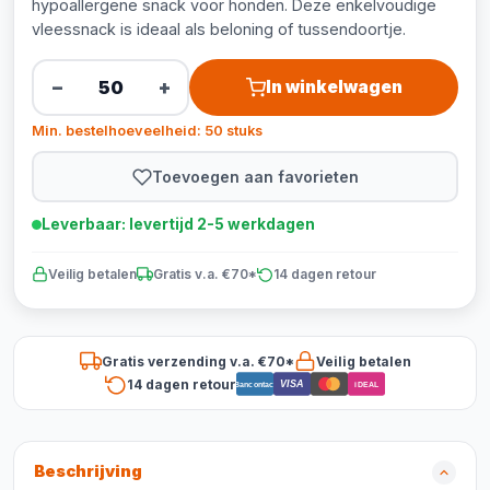
hypoallergene snack voor honden. Deze enkelvoudige
vleessnack is ideaal als beloning of tussendoortje.
−
+
In winkelwagen
Min. bestelhoeveelheid: 50 stuks
Toevoegen aan favorieten
Leverbaar: levertijd 2-5 werkdagen
Veilig betalen
Gratis v.a. €70*
14 dagen retour
Gratis verzending v.a. €70*
Veilig betalen
14 dagen retour
VISA
Bancontact
iDEAL
Beschrijving