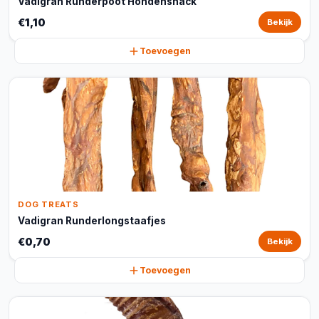
Vadigran Runderpoot Hondensnack
€1,10
Bekijk
Toevoegen
DOG TREATS
Vadigran Runderlongstaafjes
€0,70
Bekijk
Toevoegen