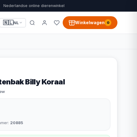
Nederlandse online dierenwinkel
🇳🇱
Winkelwagen
NL
0
enbak Billy Koraal
iew
mmer:
20885