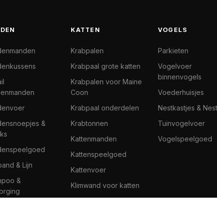
DEN
KATTEN
VOGELS
denmanden
Krabpalen
Parkieten
enkussens
Krabpaal grote katten
Vogelvoer
binnenvogels
il
Krabpalen voor Maine
denmanden
Coon
Voederhuisjes
denvoer
Krabpaal onderdelen
Nestkastjes & Nes
ensnoepjes &
Krabtonnen
Tuinvogelvoer
ks
Kattenmanden
Vogelspeelgoed
denspeelgoed
Kattenspeelgoed
band & Lijn
Kattenvoer
mpoo &
Klimwand voor katten
orging