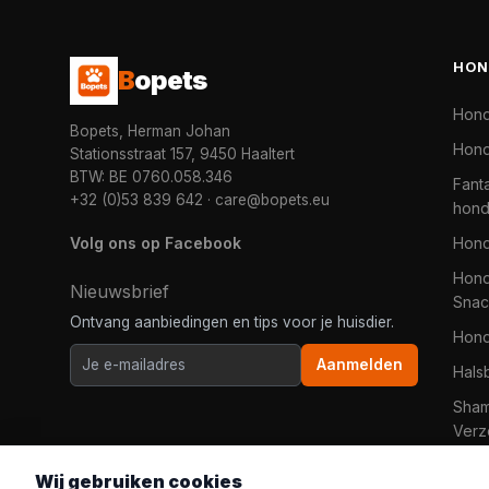
HON
B
opets
Hon
Bopets, Herman Johan
Hond
Stationsstraat 157, 9450 Haaltert
BTW: BE 0760.058.346
Fanta
+32 (0)53 839 642
·
care@bopets.eu
hon
Volg ons op Facebook
Hon
Hond
Nieuwsbrief
Snac
Ontvang aanbiedingen en tips voor je huisdier.
Hon
Aanmelden
Hals
Sha
Verz
Wij gebruiken cookies