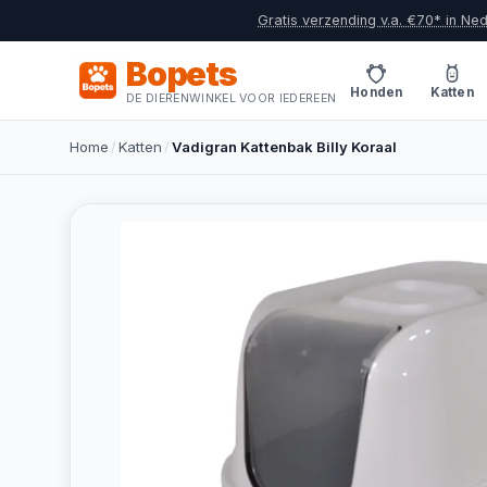
Gratis verzending v.a. €70* in Ne
Bopets
Honden
Katten
DE DIERENWINKEL VOOR IEDEREEN
Home
/
Katten
/
Vadigran Kattenbak Billy Koraal