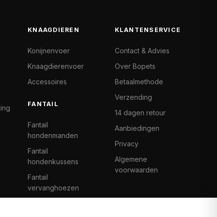
KNAAGDIEREN
KLANTENSERVICE
Konijnenvoer
Contact & Advies
Knaagdierenvoer
Over Bopets
Accessoires
Betaalmethode
Verzending
FANTAIL
ting
14 dagen retour
Fantail
Aanbiedingen
hondenmanden
Privacy
Fantail
Algemene
hondenkussens
voorwaarden
Fantail
vervanghoezen
Cat Climb Fantail