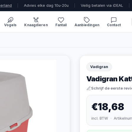
derland
|
Advies elke dag 10u-20u
|
Veilig betalen via iDEAL
|
Vogels
Knaagdieren
Fantail
Aanbiedingen
Contact
Vadigran
Vadigran Katt
Schrijf de eerste rev
€18,68
incl. BTW · Artikelnu