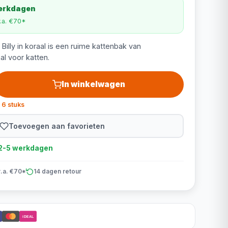
werkdagen
v.a. €70*
illy in koraal is een ruime kattenbak van
l voor katten.
In winkelwagen
 6 stuks
Toevoegen aan favorieten
d 2-5 werkdagen
v.a. €70*
14 dagen retour
iDEAL