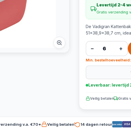
Levertijd 2-4 
Gratis verzending 
De Vadigran Kattenbak B
51x38,9x38,7 cm, ideaa
−
+
Min. bestelhoeveelheid:
Leverbaar: levertij
Veilig betalen
Gratis 
verzending v.a. €70*
Veilig betalen
14 dagen retour
VISA
Bancontact