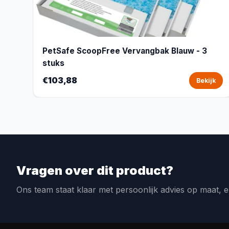
PetSafe ScoopFree Vervangbak Blauw - 3
stuks
€103,88
Bekijk
Vragen over dit product?
Ons team staat klaar met persoonlijk advies op maat, e