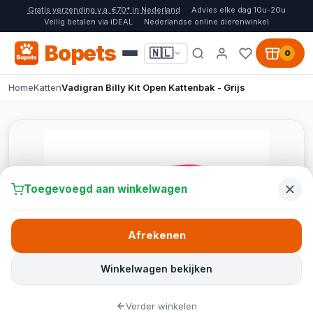
Gratis verzending v.a. €70* in Nederland
Advies elke dag 10u-20u
Veilig betalen via iDEAL
Nederlandse online dierenwinkel
Bopets
🇳🇱
0
Home
Katten
Vadigran Billy Kit Open Kattenbak - Grijs
Toegevoegd aan winkelwagen
Afrekenen
Winkelwagen bekijken
Verder winkelen