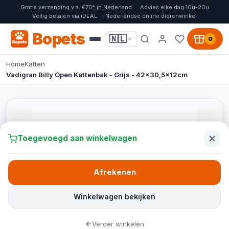
Gratis verzending v.a. €70* in Nederland
Advies elke dag 10u-20u
Veilig betalen via iDEAL
Nederlandse online dierenwinkel
Bopets
🇳🇱
0
Home
Katten
Vadigran Billy Open Kattenbak - Grijs - 42x30,5x12cm
Toegevoegd aan winkelwagen
Afrekenen
Winkelwagen bekijken
Verder winkelen