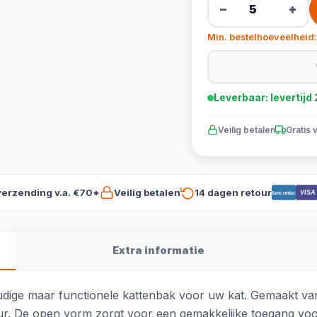
−
+
Min. bestelhoeveelheid:
Leverbaar: levertij
Veilig betalen
Gratis 
verzending v.a. €70*
Veilig betalen
14 dagen retour
VISA
Bancontact
Extra informatie
udige maar functionele kattenbak voor uw kat. Gemaakt van 
terieur. De open vorm zorgt voor een gemakkelijke toegang 