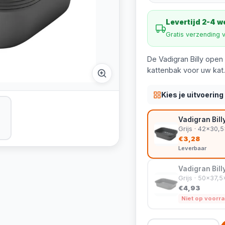
Levertijd 2-4 
Gratis verzending 
De Vadigran Billy open 
kattenbak voor uw kat.
Kies je uitvoering
Vadigran Bil
Grijs · 42x30,
€3,28
Leverbaar
Vadigran Bil
Grijs · 50x37,
€4,93
Niet op voorr