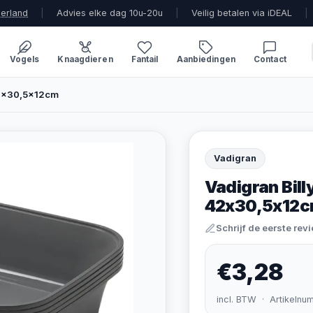
derland
|
Advies elke dag 10u-20u
|
Veilig betalen via iDEAL
|
Vogels
Knaagdieren
Fantail
Aanbiedingen
Contact
42x30,5x12cm
Vadigran
Vadigran Bill
42x30,5x12
Schrijf de eerste rev
€3,28
incl. BTW · Artikelnu