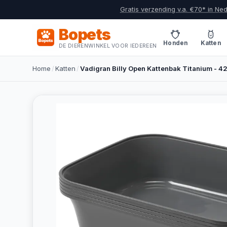
Gratis verzending v.a. €70* in Ne
Bopets
Honden
Katten
DE DIERENWINKEL VOOR IEDEREEN
Home
/
Katten
/
Vadigran Billy Open Kattenbak Titanium - 