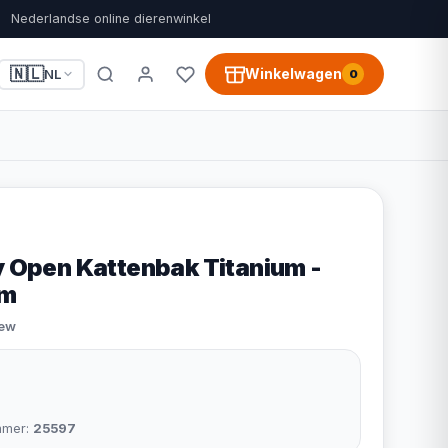
Nederlandse online dierenwinkel
🇳🇱
Winkelwagen
NL
0
y Open Kattenbak Titanium -
cm
iew
mmer:
25597