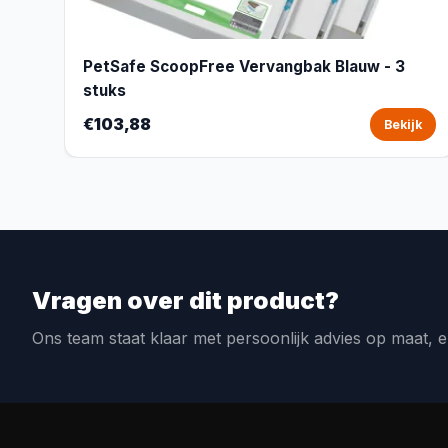
PetSafe ScoopFree Vervangbak Blauw - 3
stuks
€103,88
Bekijk
Vragen over dit product?
Ons team staat klaar met persoonlijk advies op maat, e