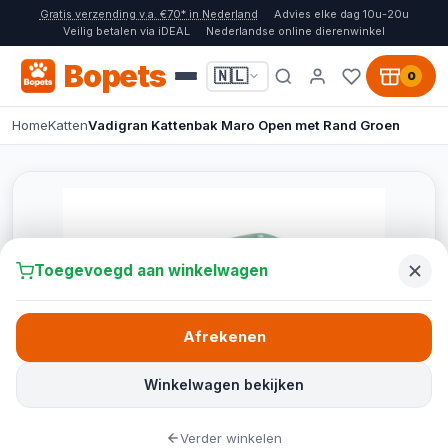
Gratis verzending v.a. €70* in Nederland
Advies elke dag 10u-20u
Veilig betalen via iDEAL
Nederlandse online dierenwinkel
Bopets
🇳🇱
0
Home
Katten
Vadigran Kattenbak Maro Open met Rand Groen
Toegevoegd aan winkelwagen
Afrekenen
Winkelwagen bekijken
Verder winkelen