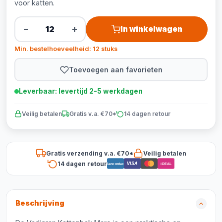
voor katten.
−
+
In winkelwagen
Min. bestelhoeveelheid: 12 stuks
Toevoegen aan favorieten
Leverbaar: levertijd 2-5 werkdagen
Veilig betalen
Gratis v.a. €70*
14 dagen retour
Gratis verzending v.a. €70*
Veilig betalen
14 dagen retour
VISA
Bancontact
iDEAL
Beschrijving