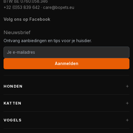
BTW: BE 0760.058.346
+32 (0)53 839 642
·
care@bopets.eu
Volg ons op Facebook
Nieuwsbrief
Ontvang aanbiedingen en tips voor je huisdier.
Aanmelden
HONDEN
Hondenmanden
KATTEN
Hondenkussens
Krabpalen
VOGELS
Fantail hondenmanden
Krabpaal grote katten