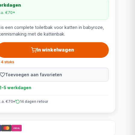
werkdagen
v.a. €70*
iz is een complete toiletbak voor katten in babyroze,
 kennismaking met de kattenbak.
In winkelwagen
 4 stuks
Toevoegen aan favorieten
d 2-5 werkdagen
v.a. €70*
14 dagen retour
iDEAL