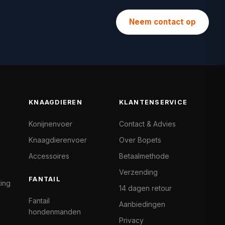
Neem contact op
KNAAGDIEREN
KLANTENSERVICE
Konijnenvoer
Contact & Advies
Knaagdierenvoer
Over Bopets
Accessoires
Betaalmethode
Verzending
FANTAIL
ting
14 dagen retour
Fantail
Aanbiedingen
hondenmanden
Privacy