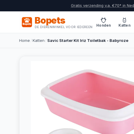
Gratis verzending v.a. €70* in Ne
Bopets
Honden
Katten
DE DIERENWINKEL VOOR IEDEREEN
Home
/
Katten
/
Savic Starter Kit Iriz Toiletbak - Babyroze