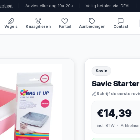
derland
|
Advies elke dag 10u-20u
|
Veilig betalen via iDEAL
|
Vogels
Knaagdieren
Fantail
Aanbiedingen
Contact
Savic
Savic Starter 
Schrijf de eerste rev
€14,39
incl. BTW · Artikelnu