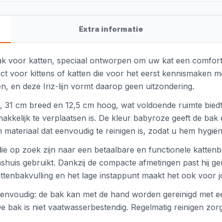
Extra informatie
etbak voor katten, speciaal ontworpen om uw kat een comfor
fect voor kittens of katten die voor het eerst kennismaken 
en, en deze Iriz-lijn vormt daarop geen uitzondering.
g, 31 cm breed en 12,5 cm hoog, wat voldoende ruimte bied
akkelijk te verplaatsen is. De kleur babyroze geeft de bak ee
 materiaal dat eenvoudig te reinigen is, zodat u hem hygië
 die op zoek zijn naar een betaalbare en functionele katten
huis gebruikt. Dankzij de compacte afmetingen past hij ge
ttenbakvulling en het lage instappunt maakt het ook voor jo
s eenvoudig: de bak kan met de hand worden gereinigd met 
 bak is niet vaatwasserbestendig. Regelmatig reinigen zor