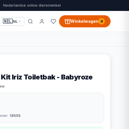
Nederlandse online dierenwinkel
🇳🇱
Winkelwagen
NL
0
Kit Iriz Toiletbak - Babyroze
iew
mmer:
18555