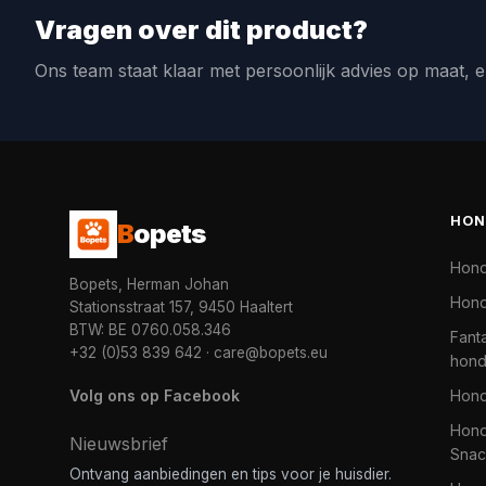
Vragen over dit product?
Ons team staat klaar met persoonlijk advies op maat, e
HON
B
opets
Hon
Bopets, Herman Johan
Hond
Stationsstraat 157, 9450 Haaltert
BTW: BE 0760.058.346
Fanta
+32 (0)53 839 642
·
care@bopets.eu
hon
Volg ons op Facebook
Hon
Hond
Nieuwsbrief
Snac
Ontvang aanbiedingen en tips voor je huisdier.