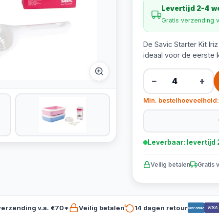
Levertijd 2-4 
Gratis verzending 
De Savic Starter Kit Ir
ideaal voor de eerste
−
+
Min. bestelhoeveelheid:
Leverbaar: levertij
Veilig betalen
Gratis 
verzending v.a. €70*
Veilig betalen
14 dagen retour
VISA
Bancontact