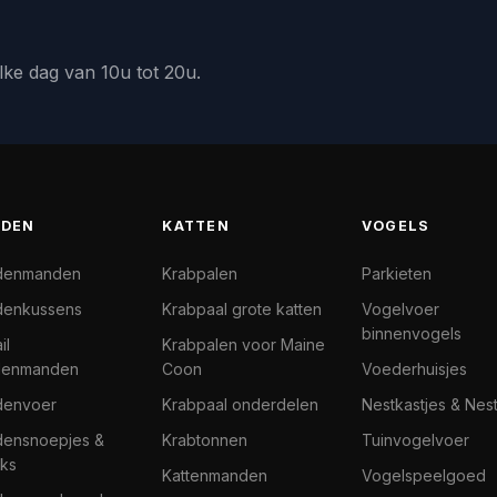
lke dag van 10u tot 20u.
DEN
KATTEN
VOGELS
denmanden
Krabpalen
Parkieten
enkussens
Krabpaal grote katten
Vogelvoer
binnenvogels
il
Krabpalen voor Maine
denmanden
Coon
Voederhuisjes
denvoer
Krabpaal onderdelen
Nestkastjes & Nes
ensnoepjes &
Krabtonnen
Tuinvogelvoer
ks
Kattenmanden
Vogelspeelgoed