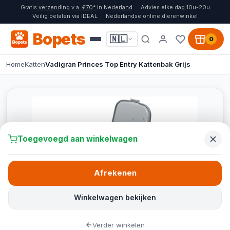
Gratis verzending v.a. €70* in Nederland
Advies elke dag 10u-20u
Veilig betalen via iDEAL
Nederlandse online dierenwinkel
Bopets
🇳🇱
0
Home
Katten
Vadigran Princes Top Entry Kattenbak Grijs
Toegevoegd aan winkelwagen
Afrekenen
Winkelwagen bekijken
Verder winkelen