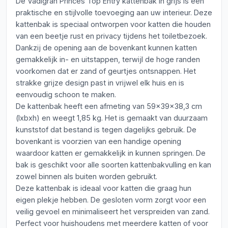
De Vadigran Princes Top Entry kattenbak in grijs is een
praktische en stijlvolle toevoeging aan uw interieur. Deze
kattenbak is speciaal ontworpen voor katten die houden
van een beetje rust en privacy tijdens het toiletbezoek.
Dankzij de opening aan de bovenkant kunnen katten
gemakkelijk in- en uitstappen, terwijl de hoge randen
voorkomen dat er zand of geurtjes ontsnappen. Het
strakke grijze design past in vrijwel elk huis en is
eenvoudig schoon te maken.
De kattenbak heeft een afmeting van 59x39x38,3 cm
(lxbxh) en weegt 1,85 kg. Het is gemaakt van duurzaam
kunststof dat bestand is tegen dagelijks gebruik. De
bovenkant is voorzien van een handige opening
waardoor katten er gemakkelijk in kunnen springen. De
bak is geschikt voor alle soorten kattenbakvulling en kan
zowel binnen als buiten worden gebruikt.
Deze kattenbak is ideaal voor katten die graag hun
eigen plekje hebben. De gesloten vorm zorgt voor een
veilig gevoel en minimaliseert het verspreiden van zand.
Perfect voor huishoudens met meerdere katten of voor