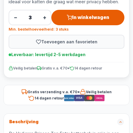
ideaal voor katten die graag wat meer privacy hebben.
−
+
In winkelwagen
Min. bestelhoeveelheid: 3 stuks
Toevoegen aan favorieten
Leverbaar: levertijd 2-5 werkdagen
Veilig betalen
Gratis v.a. €70*
14 dagen retour
Gratis verzending v.a. €70*
Veilig betalen
14 dagen retour
VISA
Bancontact
iDEAL
Beschrijving