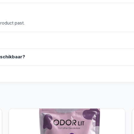
product past.
eschikbaar?