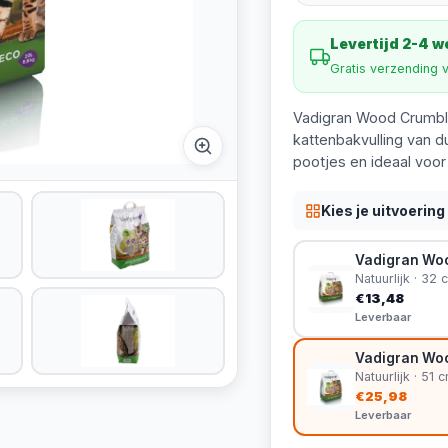
Levertijd 2-4 
Gratis verzending 
Vadigran Wood Crumble
kattenbakvulling van d
pootjes en ideaal voor
Kies je uitvoering
Vadigran Wood
Natuurlijk · 32
€13,48
Leverbaar
Vadigran Woo
Natuurlijk · 51
€25,98
Leverbaar