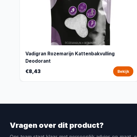
Vadigran Rozemarijn Kattenbakvulling
Deodorant
€8,43
Bekijk
Vragen over dit product?
Ons team staat klaar met persoonlijk advies op maat, e