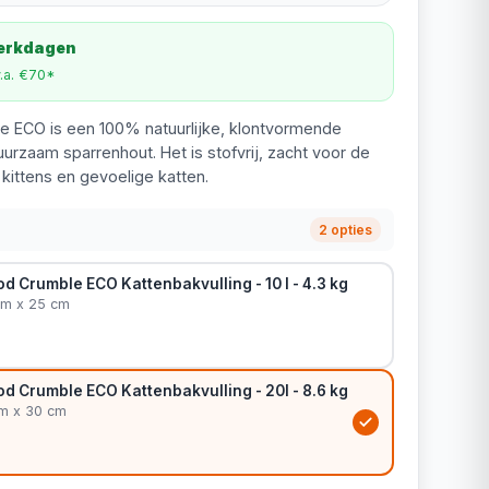
werkdagen
v.a. €70*
 ECO is een 100% natuurlijke, klontvormende
uurzaam sparrenhout. Het is stofvrij, zacht voor de
 kittens en gevoelige katten.
2 opties
 Crumble ECO Kattenbakvulling - 10 l - 4.3 kg
 cm x 25 cm
d Crumble ECO Kattenbakvulling - 20l - 8.6 kg
 cm x 30 cm