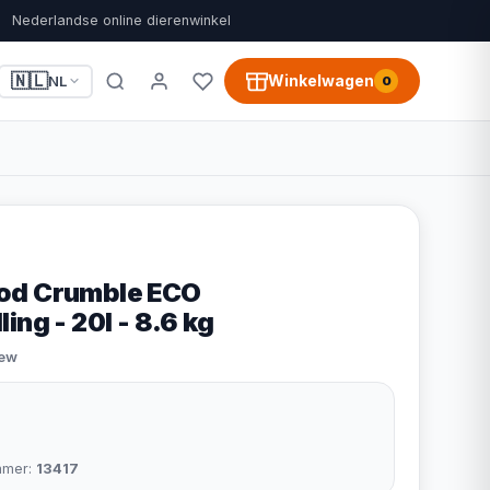
Nederlandse online dierenwinkel
🇳🇱
Winkelwagen
NL
0
od Crumble ECO
ing - 20l - 8.6 kg
iew
mmer:
13417