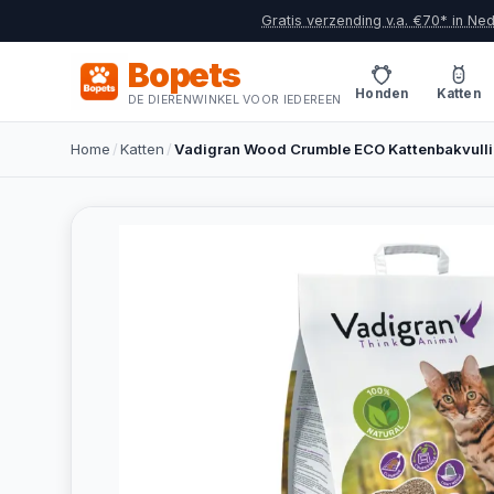
Gratis verzending v.a. €70* in Ne
Bopets
Honden
Katten
DE DIERENWINKEL VOOR IEDEREEN
Home
/
Katten
/
Vadigran Wood Crumble ECO Kattenbakvullin