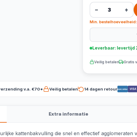
−
+
Min. bestelhoeveelheid:
Leverbaar: levertij
Veilig betalen
Gratis 
verzending v.a. €70*
Veilig betalen
14 dagen retour
VISA
Bancontact
Extra informatie
ijke kattenbakvulling die snel en effectief agglomeraten