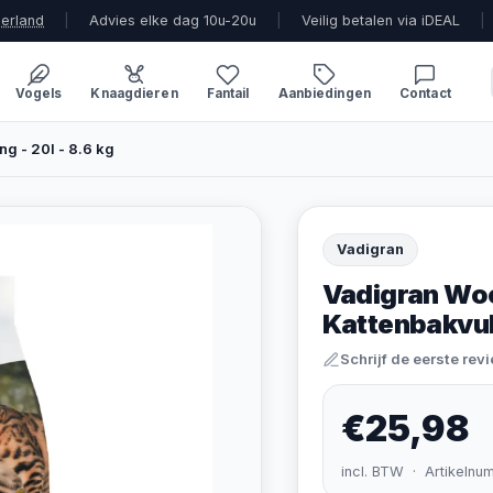
derland
|
Advies elke dag 10u-20u
|
Veilig betalen via iDEAL
|
Vogels
Knaagdieren
Fantail
Aanbiedingen
Contact
g - 20l - 8.6 kg
Vadigran
Vadigran Wo
Kattenbakvull
Schrijf de eerste rev
€25,98
incl. BTW · Artikelnu