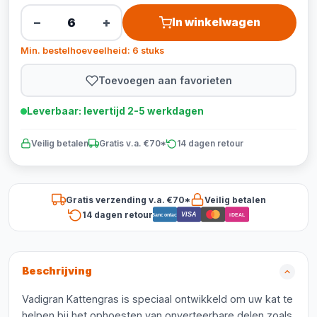
−
+
In winkelwagen
Min. bestelhoeveelheid: 6 stuks
Toevoegen aan favorieten
Leverbaar: levertijd 2-5 werkdagen
Veilig betalen
Gratis v.a. €70*
14 dagen retour
Gratis verzending v.a. €70*
Veilig betalen
14 dagen retour
VISA
Bancontact
iDEAL
Beschrijving
Vadigran Kattengras is speciaal ontwikkeld om uw kat te
helpen bij het ophoesten van onverteerbare delen zoals