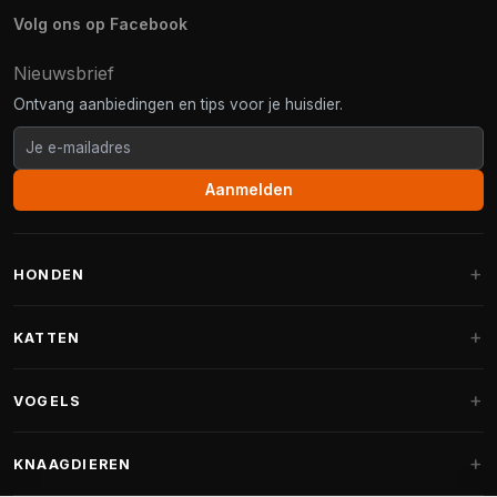
Volg ons op Facebook
Nieuwsbrief
Ontvang aanbiedingen en tips voor je huisdier.
Aanmelden
HONDEN
Hondenmanden
KATTEN
Hondenkussens
Krabpalen
VOGELS
Fantail hondenmanden
Krabpaal grote katten
Hondenvoer
Parkieten
KNAAGDIEREN
Krabpalen voor Maine Coon
Hondensnoepjes & Snacks
Vogelvoer binnenvogels