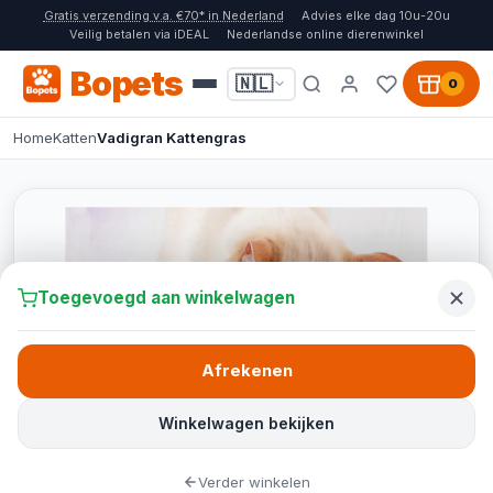
Gratis verzending v.a. €70* in Nederland
Advies elke dag 10u-20u
Veilig betalen via iDEAL
Nederlandse online dierenwinkel
Bopets
🇳🇱
0
Home
Katten
Vadigran Kattengras
Toegevoegd aan winkelwagen
Afrekenen
Winkelwagen bekijken
Verder winkelen