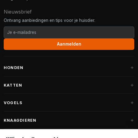
Nieuwsbrief
Ontvang aanbiedingen en tips voor je huisdier.
Aanmelden
HONDEN
Hondenmanden
KATTEN
Hondenkussens
Krabpalen
VOGELS
Fantail hondenmanden
Krabpaal grote katten
Hondenvoer
Parkieten
KNAAGDIEREN
Krabpalen voor Maine Coon
Hondensnoepjes & Snacks
Vogelvoer binnenvogels
Krabpaal onderdelen
Konijnenvoer