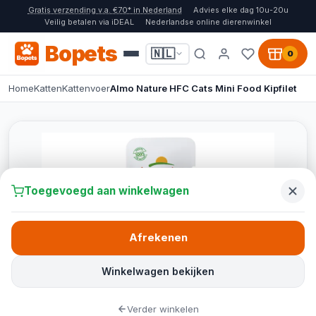
Gratis verzending v.a. €70* in Nederland
Advies elke dag 10u-20u
Veilig betalen via iDEAL
Nederlandse online dierenwinkel
Bopets
🇳🇱
0
Home
Katten
Kattenvoer
Almo Nature HFC Cats Mini Food Kipfilet
Toegevoegd aan winkelwagen
Afrekenen
Winkelwagen bekijken
Verder winkelen