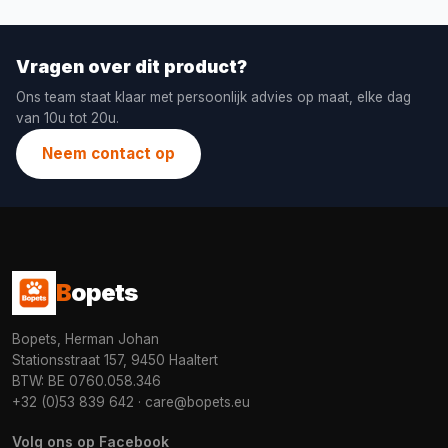
Vragen over dit product?
Ons team staat klaar met persoonlijk advies op maat, elke dag
van 10u tot 20u.
Neem contact op
B
opets
Bopets, Herman Johan
Stationsstraat 157, 9450 Haaltert
BTW: BE 0760.058.346
+32 (0)53 839 642
·
care@bopets.eu
Volg ons op Facebook