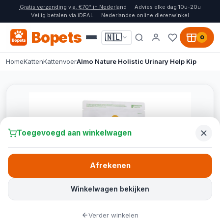
Gratis verzending v.a. €70* in Nederland
Advies elke dag 10u-20u
Veilig betalen via iDEAL
Nederlandse online dierenwinkel
Bopets
🇳🇱
0
Home
Katten
Kattenvoer
Almo Nature Holistic Urinary Help Kip
Toegevoegd aan winkelwagen
Afrekenen
Winkelwagen bekijken
Verder winkelen