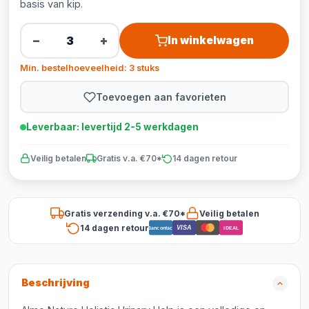
basis van kip.
−
+
In winkelwagen
Min. bestelhoeveelheid: 3 stuks
Toevoegen aan favorieten
Leverbaar: levertijd 2-5 werkdagen
Veilig betalen
Gratis v.a. €70*
14 dagen retour
Gratis verzending v.a. €70*
Veilig betalen
14 dagen retour
VISA
Bancontact
iDEAL
Beschrijving