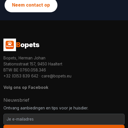
Neem contact op
B
opets
Bopets, Herman Johan
Stationsstraat 157, 9450 Haaltert
BTW: BE 0760.058.346
+32 (0)53 839 642
·
care@bopets.eu
Volg ons op Facebook
Nieuwsbrief
Ontvang aanbiedingen en tips voor je huisdier.