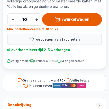
volledige droogvoeding voor gesteriliseerde katten, met
100% kip als enige dierlijke eiwitbron.
−
+
In winkelwagen
Min. bestelhoeveelheid: 10 stuks
Toevoegen aan favorieten
Leverbaar: levertijd 2-5 werkdagen
Veilig betalen
Gratis v.a. €70*
14 dagen retour
Gratis verzending v.a. €70*
Veilig betalen
14 dagen retour
VISA
Bancontact
iDEAL
Beschrijving