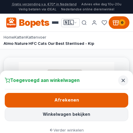
Gratis verzending v.a. €70* in Nederland
Advies elke dag 10u-20u
Veilig betalen via iDEAL
Nederlandse online dierenwinkel
Bopets
🇳🇱
0
Home
Katten
Kattenvoer
Almo Nature HFC Cats Our Best Sterilised - Kip
Toegevoegd aan winkelwagen
Afrekenen
Winkelwagen bekijken
Verder winkelen