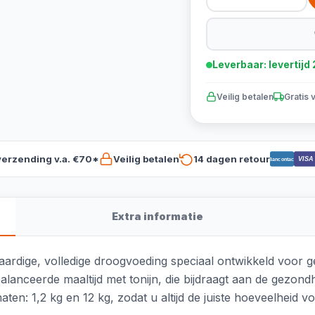
Leverbaar: levertij
Veilig betalen
Gratis 
verzending v.a. €70*
Veilig betalen
14 dagen retour
VISA
Bancontact
Extra informatie
ardige, volledige droogvoeding speciaal ontwikkeld voor ges
nceerde maaltijd met tonijn, die bijdraagt aan de gezondhei
ten: 1,2 kg en 12 kg, zodat u altijd de juiste hoeveelheid vo