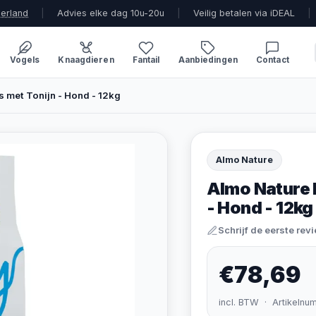
derland
|
Advies elke dag 10u-20u
|
Veilig betalen via iDEAL
|
Vogels
Knaagdieren
Fantail
Aanbiedingen
Contact
s met Tonijn - Hond - 12kg
Almo Nature
Almo Nature D
- Hond - 12kg
Schrijf de eerste rev
€78,69
incl. BTW · Artikelnu