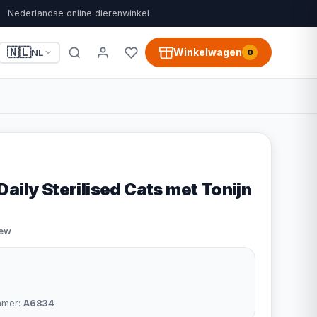
Nederlandse online dierenwinkel
🇳🇱
Winkelwagen
NL
0
aily Sterilised Cats met Tonijn
iew
mmer:
A6834