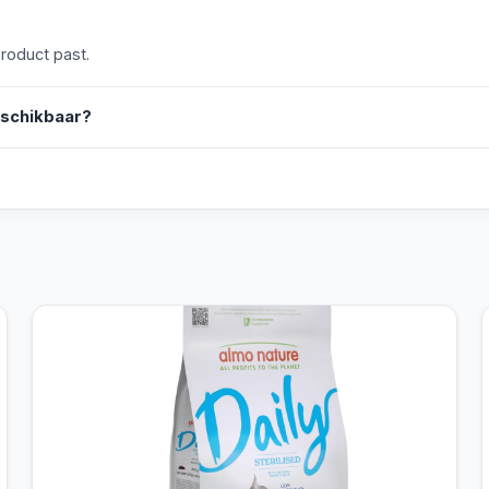
product past.
eschikbaar?