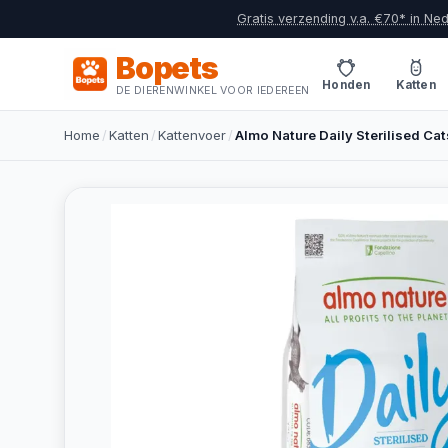
Gratis verzending v.a. €70* in Ne
Bopets
Honden
Katten
DE DIERENWINKEL VOOR IEDEREEN
Home
/
Katten
/
Kattenvoer
/
Almo Nature Daily Sterilised Cat