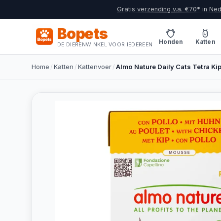
Gratis verzending v.a. €70* in Ne
Bopets
Honden
Katten
DE DIERENWINKEL VOOR IEDEREEN
Home
/
Katten
/
Kattenvoer
/
Almo Nature Daily Cats Tetra Ki