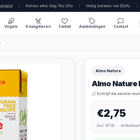
derland
|
Advies elke dag 10u-20u
|
Veilig betalen via iDEAL
|
Vogels
Knaagdieren
Fantail
Aanbiedingen
Contact
p
Almo Nature
Almo Nature D
Schrijf de eerste rev
€2,75
incl. BTW · Artikelnu