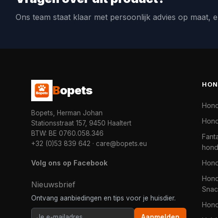
Ons team staat klaar met persoonlijk advies op maat, e
HON
B
opets
Hon
Bopets, Herman Johan
Hond
Stationsstraat 157, 9450 Haaltert
BTW: BE 0760.058.346
Fanta
+32 (0)53 839 642
·
care@bopets.eu
hon
Volg ons op Facebook
Hon
Hond
Nieuwsbrief
Snac
Ontvang aanbiedingen en tips voor je huisdier.
Hon
Aanmelden