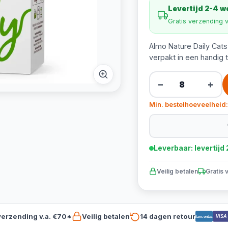
Levertijd 2-4 
Gratis verzending 
Almo Nature Daily Cats
verpakt in een handig 
−
+
Min. bestelhoeveelheid:
Leverbaar: levertij
Veilig betalen
Gratis 
verzending v.a. €70*
Veilig betalen
14 dagen retour
VISA
Bancontact