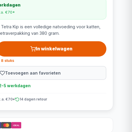
werkdagen
v.a. €70*
 Tetra Kip is een volledige natvoeding voor katten,
tetraverpakking van 380 gram.
In winkelwagen
 8 stuks
Toevoegen aan favorieten
d 2-5 werkdagen
v.a. €70*
14 dagen retour
iDEAL