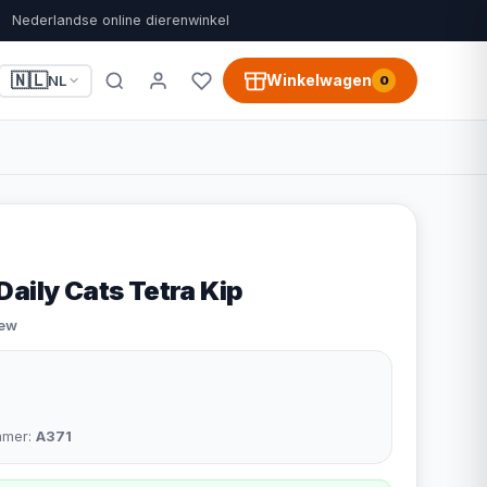
Nederlandse online dierenwinkel
🇳🇱
Winkelwagen
NL
0
aily Cats Tetra Kip
iew
mmer:
A371