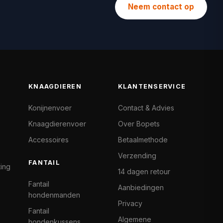
Neem contact op
KNAAGDIEREN
KLANTENSERVICE
Konijnenvoer
Contact & Advies
Knaagdierenvoer
Over Bopets
Accessoires
Betaalmethode
Verzending
FANTAIL
ting
14 dagen retour
Fantail
Aanbiedingen
hondenmanden
Privacy
Fantail
Algemene
hondenkussens