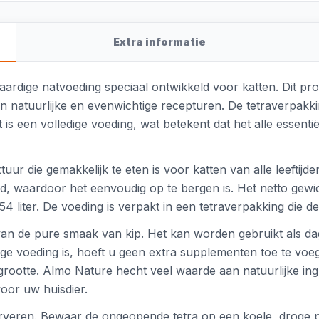
Extra informatie
rdige natvoeding speciaal ontwikkeld voor katten. Dit prod
n natuurlijke en evenwichtige recepturen. De tetraverpakki
is een volledige voeding, wat betekent dat het alle essentië
uur die gemakkelijk te eten is voor katten van alle leeftij
, waardoor het eenvoudig op te bergen is. Het netto gewi
liter. De voeding is verpakt in een tetraverpakking die d
 van de pure smaak van kip. Het kan worden gebruikt als dag
ige voeding is, hoeft u geen extra supplementen toe te voe
iegrootte. Almo Nature hecht veel waarde aan natuurlijke i
oor uw huisdier.
erveren. Bewaar de ongeopende tetra op een koele, droge p