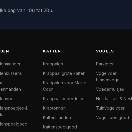
lke dag van 10u tot 20u.
DEN
KATTEN
VOGELS
denmanden
Krabpalen
Parkieten
enkussens
Krabpaal grote katten
Vogelvoer
binnenvogels
il
Krabpalen voor Maine
denmanden
Coon
Voederhuisjes
denvoer
Krabpaal onderdelen
Nestkastjes & Nes
ensnoepjes &
Krabtonnen
Tuinvogelvoer
ks
Kattenmanden
Vogelspeelgoed
denspeelgoed
Kattenspeelgoed