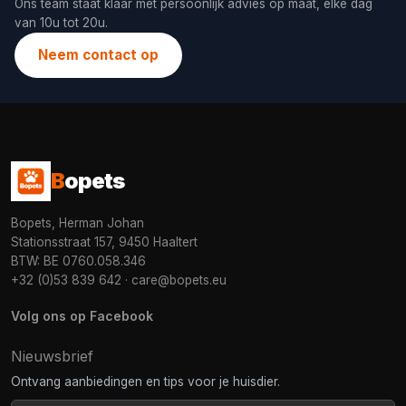
Ons team staat klaar met persoonlijk advies op maat, elke dag
van 10u tot 20u.
Neem contact op
B
opets
Bopets, Herman Johan
Stationsstraat 157, 9450 Haaltert
BTW: BE 0760.058.346
+32 (0)53 839 642
·
care@bopets.eu
Volg ons op Facebook
Nieuwsbrief
Ontvang aanbiedingen en tips voor je huisdier.