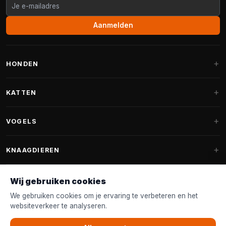
Aanmelden
HONDEN
Hondenmanden
KATTEN
Hondenkussens
Krabpalen
VOGELS
Fantail hondenmanden
Krabpaal grote katten
Hondenvoer
Parkieten
KNAAGDIEREN
Krabpalen voor Maine Coon
Hondensnoepjes & Snacks
Vogelvoer binnenvogels
Krabpaal onderdelen
Konijnenvoer
Wij gebruiken cookies
Hondenspeelgoed
Voederhuisjes
FANTAIL
Krabtonnen
Knaagdierenvoer
We gebruiken cookies om je ervaring te verbeteren en het
Halsband & Lijn
Nestkastjes & Nesting
websiteverkeer te analyseren.
Kattenmanden
Accessoires
Fantail hondenmanden
KLANTENSERVICE
Shampoo & Verzorging
Tuinvogelvoer