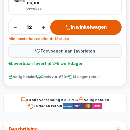
€6,69
Leverbaar
−
+
In winkelwagen
Min. bestelhoeveelheid: 12 stuks
Toevoegen aan favorieten
Leverbaar: levertijd 2-5 werkdagen
Veilig betalen
Gratis v.a. €70*
14 dagen retour
Gratis verzending v.a. €70*
Veilig betalen
14 dagen retour
VISA
Bancontact
iDEAL
Beschrijving