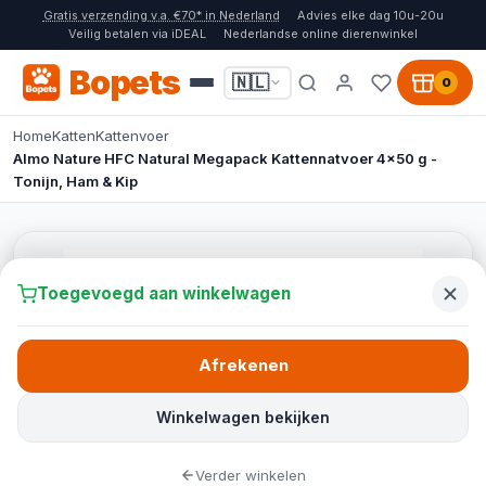
Gratis verzending v.a. €70* in Nederland
Advies elke dag 10u-20u
Veilig betalen via iDEAL
Nederlandse online dierenwinkel
Bopets
🇳🇱
0
Home
Katten
Kattenvoer
Almo Nature HFC Natural Megapack Kattennatvoer 4x50 g -
Tonijn, Ham & Kip
Toegevoegd aan winkelwagen
Afrekenen
Winkelwagen bekijken
Verder winkelen