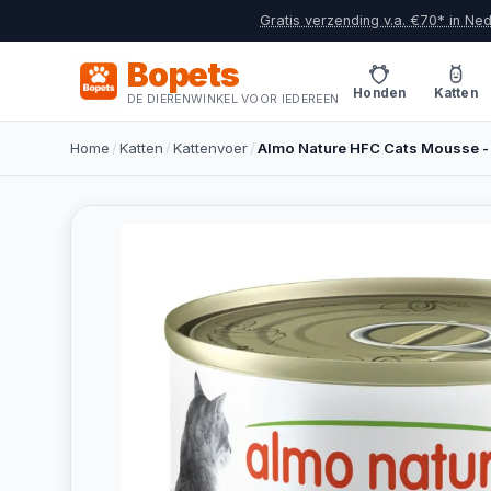
Gratis verzending v.a. €70* in Ne
Bopets
Honden
Katten
DE DIERENWINKEL VOOR IEDEREEN
Home
/
Katten
/
Kattenvoer
/
Almo Nature HFC Cats Mousse -