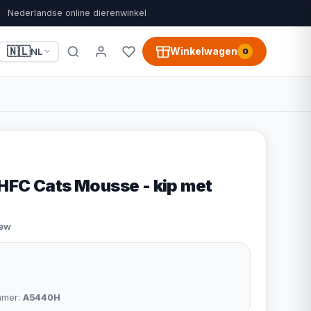
Nederlandse online dierenwinkel
🇳🇱
Winkelwagen
NL
0
HFC Cats Mousse - kip met
iew
mmer:
A5440H