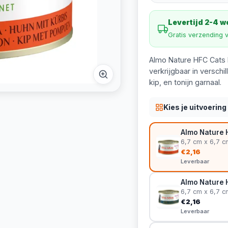
Levertijd 2-4 
Gratis verzending 
Almo Nature HFC Cats 
verkrijgbaar in versc
kip, en tonijn garnaal.
Kies je uitvoering
Almo Nature 
6,7 cm x 6,7 c
€2,16
Leverbaar
Almo Nature 
6,7 cm x 6,7 c
€2,16
Leverbaar