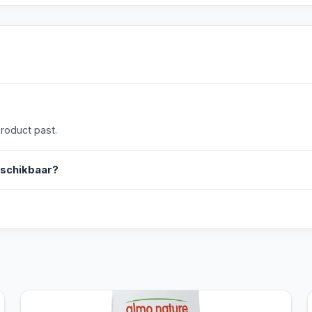
product past.
eschikbaar?