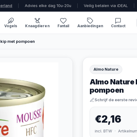
derland
|
Advies elke dag 10u-20u
|
Veilig betalen via iDEAL
|
Vogels
Knaagdieren
Fantail
Aanbiedingen
Contact
 kip met pompoen
Almo Nature
Almo Nature 
pompoen
Schrijf de eerste rev
€2,16
incl. BTW · Artikelnu