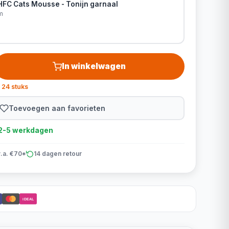
HFC Cats Mousse - Tonijn garnaal
m
In winkelwagen
 24 stuks
Toevoegen aan favorieten
d 2-5 werkdagen
v.a. €70*
14 dagen retour
iDEAL