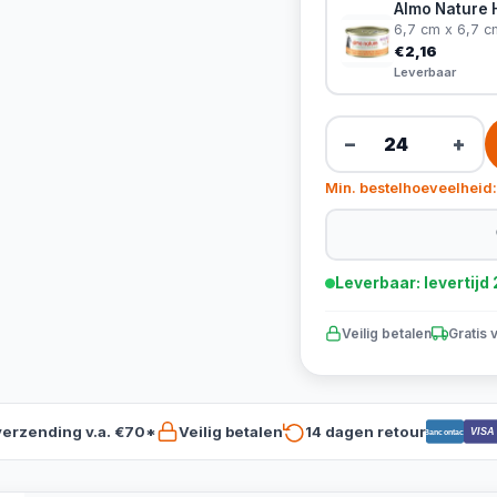
Almo Nature 
6,7 cm x 6,7 c
€2,16
Leverbaar
−
+
Min. bestelhoeveelheid:
Leverbaar: levertij
Veilig betalen
Gratis 
verzending v.a. €70*
Veilig betalen
14 dagen retour
VISA
Bancontact