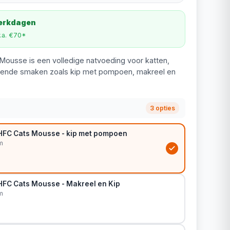
werkdagen
v.a. €70*
Mousse is een volledige natvoeding voor katten,
hillende smaken zoals kip met pompoen, makreel en
3 opties
HFC Cats Mousse - kip met pompoen
m
HFC Cats Mousse - Makreel en Kip
m