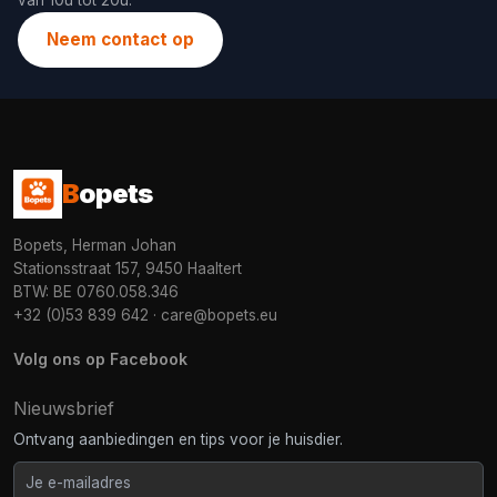
van 10u tot 20u.
Neem contact op
B
opets
Bopets, Herman Johan
Stationsstraat 157, 9450 Haaltert
BTW: BE 0760.058.346
+32 (0)53 839 642
·
care@bopets.eu
Volg ons op Facebook
Nieuwsbrief
Ontvang aanbiedingen en tips voor je huisdier.