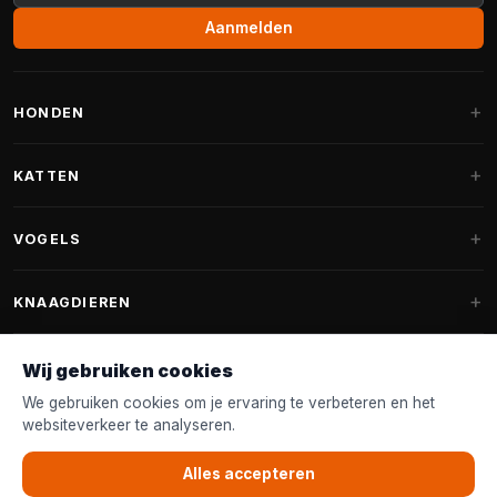
Aanmelden
HONDEN
Hondenmanden
KATTEN
Hondenkussens
Krabpalen
VOGELS
Fantail hondenmanden
Krabpaal grote katten
Hondenvoer
Parkieten
KNAAGDIEREN
Krabpalen voor Maine Coon
Hondensnoepjes & Snacks
Vogelvoer binnenvogels
Krabpaal onderdelen
Konijnenvoer
Wij gebruiken cookies
Hondenspeelgoed
Voederhuisjes
FANTAIL
Krabtonnen
Knaagdierenvoer
We gebruiken cookies om je ervaring te verbeteren en het
Halsband & Lijn
Nestkastjes & Nesting
websiteverkeer te analyseren.
Kattenmanden
Accessoires
Fantail hondenmanden
KLANTENSERVICE
Shampoo & Verzorging
Tuinvogelvoer
Kattenspeelgoed
Alles accepteren
Fantail hondenkussens
Vogelspeelgoed