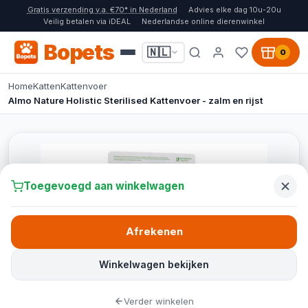
Gratis verzending v.a. €70* in Nederland
Advies elke dag 10u-20u
Veilig betalen via iDEAL
Nederlandse online dierenwinkel
Bopets
🇳🇱
0
Home
Katten
Kattenvoer
Almo Nature Holistic Sterilised Kattenvoer - zalm en rijst
Toegevoegd aan winkelwagen
Afrekenen
Winkelwagen bekijken
Verder winkelen