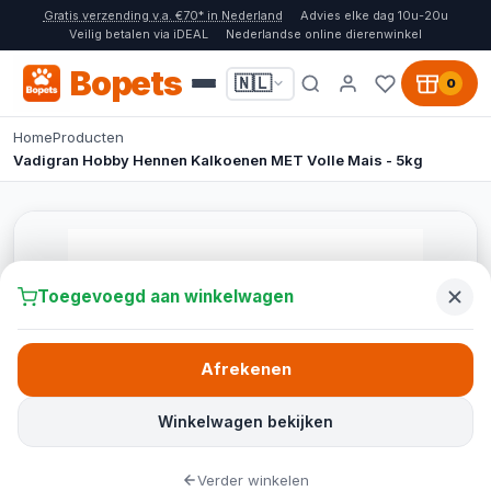
Gratis verzending v.a. €70* in Nederland
Advies elke dag 10u-20u
Veilig betalen via iDEAL
Nederlandse online dierenwinkel
Bopets
🇳🇱
0
Home
Producten
Vadigran Hobby Hennen Kalkoenen MET Volle Mais - 5kg
Toegevoegd aan winkelwagen
Afrekenen
Winkelwagen bekijken
Verder winkelen