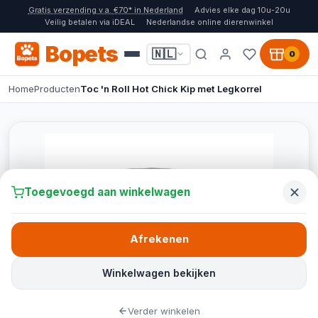
Gratis verzending v.a. €70* in Nederland
Advies elke dag 10u-20u
Veilig betalen via iDEAL
Nederlandse online dierenwinkel
Bopets
🇳🇱
0
Home
Producten
Toc 'n Roll Hot Chick Kip met Legkorrel
Toegevoegd aan winkelwagen
Afrekenen
Winkelwagen bekijken
Verder winkelen