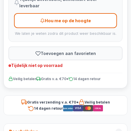
leverbaar
Hou me op de hoogte
We laten je weten zodra dit product weer beschikbaar is.
Toevoegen aan favorieten
Tijdelijk niet op voorraad
Veilig betalen
Gratis v.a. €70*
14 dagen retour
Gratis verzending v.a. €70*
Veilig betalen
14 dagen retour
VISA
Bancontact
iDEAL