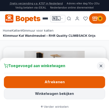
Gratis verzending v.a. €70* in Nederland
Advies elke dag 10u-20u
Veilig betalen via iDEAL
Nederlandse online dierenwinkel
Bopets
🇳🇱
0
Home
Katten
Klimmuur voor katten
Klimmuur Kat Wandmeubel – RHR Quality CLIMBSACK Grijs
Toegevoegd aan winkelwagen
Afrekenen
Winkelwagen bekijken
Verder winkelen