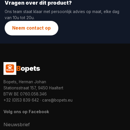
Vragen over dit product?
Ons team staat klaar met persoonlijk advies op maat, elke dag
van 10u tot 20u.
Neem contact op
B
opets
Bopets, Herman Johan
Stationsstraat 157, 9450 Haaltert
BTW: BE 0760.058.346
+32 (0)53 839 642
·
care@bopets.eu
Volg ons op Facebook
Nieuwsbrief