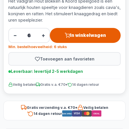
Het Vadigran Hout Blokken & Koord speelgoed is een
natuurlijk houten speeltje voor knaagdieren zoals cavia's,
konijnen en ratten. Het stimuleert knaaggedrag en biedt
uren speelplezier.
−
+
In winkelwagen
Min. bestelhoeveelheid: 6 stuks
Toevoegen aan favorieten
Leverbaar: levertijd 2-5 werkdagen
Veilig betalen
Gratis v.a. €70*
14 dagen retour
Gratis verzending v.a. €70*
Veilig betalen
14 dagen retour
VISA
Bancontact
iDEAL