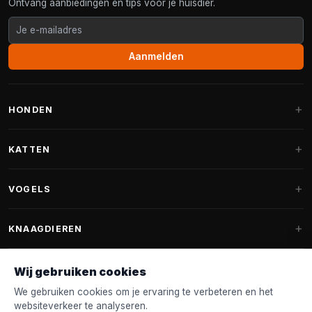
Ontvang aanbiedingen en tips voor je huisdier.
Aanmelden
HONDEN
Hondenmanden
KATTEN
Hondenkussens
Krabpalen
VOGELS
Fantail hondenmanden
Krabpaal grote katten
Hondenvoer
Parkieten
KNAAGDIEREN
Krabpalen voor Maine Coon
Hondensnoepjes & Snacks
Vogelvoer binnenvogels
Krabpaal onderdelen
Konijnenvoer
Wij gebruiken cookies
Hondenspeelgoed
Voederhuisjes
FANTAIL
Krabtonnen
Knaagdierenvoer
We gebruiken cookies om je ervaring te verbeteren en het
Halsband & Lijn
Nestkastjes & Nesting
websiteverkeer te analyseren.
Kattenmanden