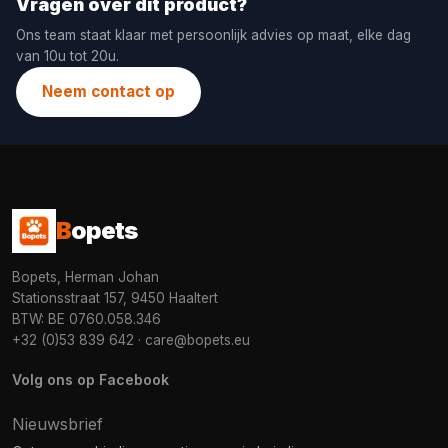
Vragen over dit product?
Ons team staat klaar met persoonlijk advies op maat, elke dag
van 10u tot 20u.
Neem contact op
B
opets
Bopets, Herman Johan
Stationsstraat 157, 9450 Haaltert
BTW: BE 0760.058.346
+32 (0)53 839 642
·
care@bopets.eu
Volg ons op Facebook
Nieuwsbrief