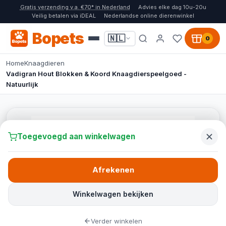
Gratis verzending v.a. €70* in Nederland
Advies elke dag 10u-20u
Veilig betalen via iDEAL
Nederlandse online dierenwinkel
Bopets
🇳🇱
0
Home
Knaagdieren
Vadigran Hout Blokken & Koord Knaagdierspeelgoed -
Natuurlijk
Toegevoegd aan winkelwagen
Afrekenen
Winkelwagen bekijken
Verder winkelen