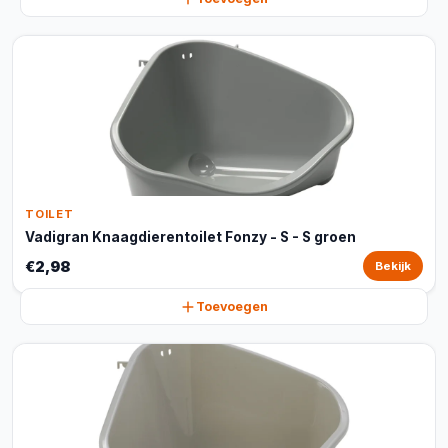
TOILET
Vadigran Knaagdierentoilet Fonzy - S - S groen
€2,98
Bekijk
Toevoegen