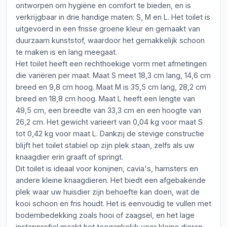
ontworpen om hygiëne en comfort te bieden, en is
verkrijgbaar in drie handige maten: S, M en L. Het toilet is
uitgevoerd in een frisse groene kleur en gemaakt van
duurzaam kunststof, waardoor het gemakkelijk schoon
te maken is en lang meegaat.
Het toilet heeft een rechthoekige vorm met afmetingen
die variëren per maat. Maat S meet 18,3 cm lang, 14,6 cm
breed en 9,8 cm hoog. Maat M is 35,5 cm lang, 28,2 cm
breed en 18,8 cm hoog. Maat L heeft een lengte van
49,5 cm, een breedte van 33,3 cm en een hoogte van
26,2 cm. Het gewicht varieert van 0,04 kg voor maat S
tot 0,42 kg voor maat L. Dankzij de stevige constructie
blijft het toilet stabiel op zijn plek staan, zelfs als uw
knaagdier erin graaft of springt.
Dit toilet is ideaal voor konijnen, cavia's, hamsters en
andere kleine knaagdieren. Het biedt een afgebakende
plek waar uw huisdier zijn behoefte kan doen, wat de
kooi schoon en fris houdt. Het is eenvoudig te vullen met
bodembedekking zoals hooi of zaagsel, en het lage
instapprofiel maakt het toegankelijk voor kleine dieren.