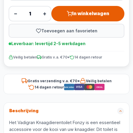
−
+
In winkelwagen
Toevoegen aan favorieten
Leverbaar: levertijd 2-5 werkdagen
Veilig betalen
Gratis v.a. €70*
14 dagen retour
Gratis verzending v.a. €70*
Veilig betalen
14 dagen retour
VISA
Bancontact
iDEAL
Beschrijving
Het Vadigran Knaagdierentoilet Fonzy is een essentieel
accessoire voor de kooi van uw knaagdier. Dit toilet is