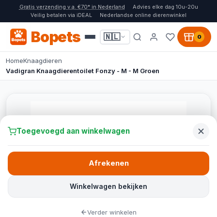
Gratis verzending v.a. €70* in Nederland
Advies elke dag 10u-20u
Veilig betalen via iDEAL
Nederlandse online dierenwinkel
Bopets
🇳🇱
0
Home
Knaagdieren
Vadigran Knaagdierentoilet Fonzy - M - M Groen
Toegevoegd aan winkelwagen
Afrekenen
Winkelwagen bekijken
Verder winkelen