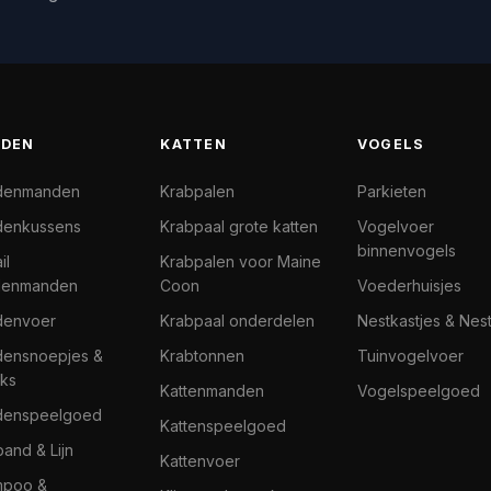
DEN
KATTEN
VOGELS
denmanden
Krabpalen
Parkieten
enkussens
Krabpaal grote katten
Vogelvoer
binnenvogels
il
Krabpalen voor Maine
denmanden
Coon
Voederhuisjes
denvoer
Krabpaal onderdelen
Nestkastjes & Nes
ensnoepjes &
Krabtonnen
Tuinvogelvoer
ks
Kattenmanden
Vogelspeelgoed
denspeelgoed
Kattenspeelgoed
band & Lijn
Kattenvoer
mpoo &