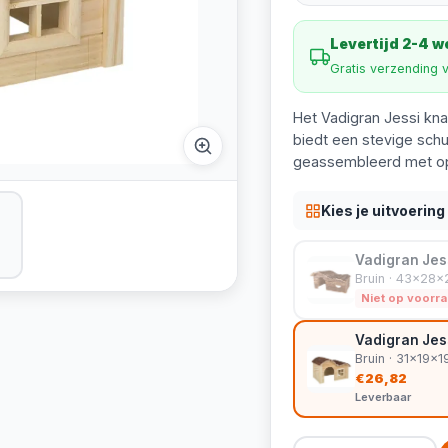
Levertijd 2-4 
Gratis verzending 
Het Vadigran Jessi kna
biedt een stevige schu
geassembleerd met op
Kies je uitvoering
Vadigran Jes
Bruin · 43x28
Niet op voorr
Vadigran Jes
Bruin · 31x19x
€26,82
Leverbaar