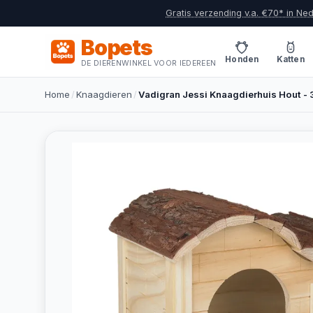
Gratis verzending v.a. €70* in Ne
Bopets
Honden
Katten
DE DIERENWINKEL VOOR IEDEREEN
Home
/
Knaagdieren
/
Vadigran Jessi Knaagdierhuis Hout -