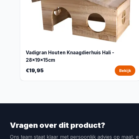
Vadigran Houten Knaagdierhuis Hali -
28x19x15cm
€19,95
Bekijk
Vragen over dit product?
Ons team staat klaar met persoonlijk advies op maat, e