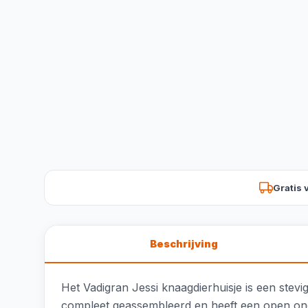
Gratis 
Beschrijving
Het Vadigran Jessi knaagdierhuisje is een stevi
compleet geassembleerd en heeft een open onde