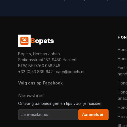
HON
B
opets
Hon
Bopets, Herman Johan
Hond
Stationsstraat 157, 9450 Haaltert
BTW: BE 0760.058.346
Fanta
+32 (0)53 839 642
·
care@bopets.eu
hon
Volg ons op Facebook
Hon
Hond
Nieuwsbrief
Snac
Ontvang aanbiedingen en tips voor je huisdier.
Hon
Aanmelden
Hals
Sha