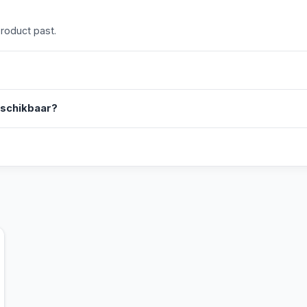
product past.
eschikbaar?