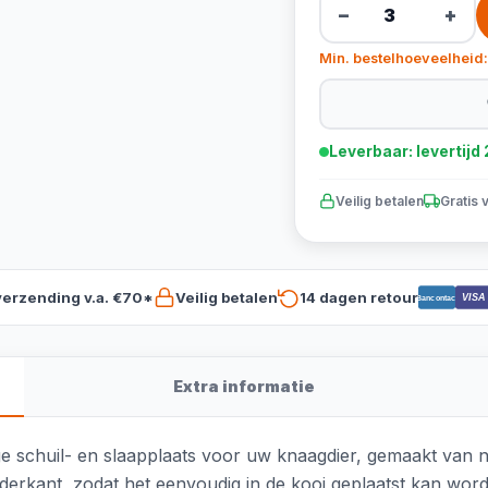
−
+
Min. bestelhoeveelheid:
Leverbaar: levertij
Veilig betalen
Gratis 
verzending v.a. €70*
Veilig betalen
14 dagen retour
VISA
Bancontact
Extra informatie
ge schuil- en slaapplaats voor uw knaagdier, gemaakt van na
rkant, zodat het eenvoudig in de kooi geplaatst kan worden