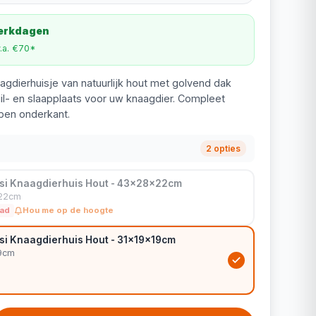
werkdagen
v.a. €70*
agdierhuisje van natuurlijk hout met golvend dak
il- en slaapplaats voor uw knaagdier. Compleet
en onderkant.
2 opties
si Knaagdierhuis Hout - 43x28x22cm
x22cm
aad
Hou me op de hoogte
si Knaagdierhuis Hout - 31x19x19cm
19cm