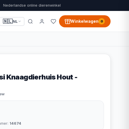
Nederlandse online dierenwinkel
🇳🇱
Winkelwagen
NL
0
si Knaagdierhuis Hout -
iew
mmer:
14674