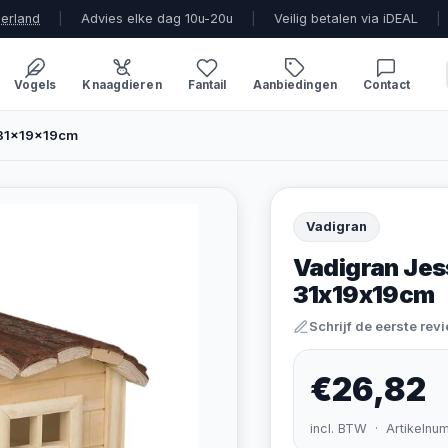
derland
|
Advies elke dag 10u-20u
|
Veilig betalen via iDEAL
|
Vogels
Knaagdieren
Fantail
Aanbiedingen
Contact
 31x19x19cm
Vadigran
Vadigran Jes
31x19x19cm
Schrijf de eerste rev
€26,82
incl. BTW · Artikelnu