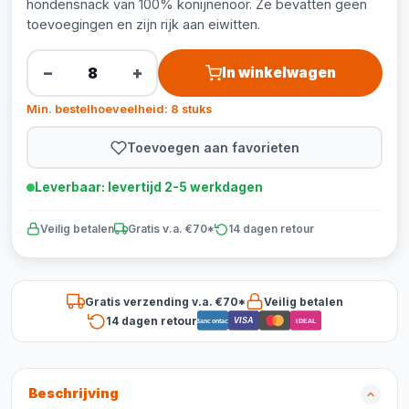
hondensnack van 100% konijnenoor. Ze bevatten geen
toevoegingen en zijn rijk aan eiwitten.
−
+
In winkelwagen
Min. bestelhoeveelheid: 8 stuks
Toevoegen aan favorieten
Leverbaar: levertijd 2-5 werkdagen
Veilig betalen
Gratis v.a. €70*
14 dagen retour
Gratis verzending v.a. €70*
Veilig betalen
14 dagen retour
VISA
Bancontact
iDEAL
Beschrijving