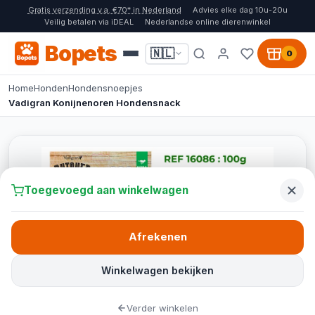
Gratis verzending v.a. €70* in Nederland
Advies elke dag 10u-20u
Veilig betalen via iDEAL
Nederlandse online dierenwinkel
Bopets
🇳🇱
0
Home
Honden
Hondensnoepjes
Vadigran Konijnenoren Hondensnack
Toegevoegd aan winkelwagen
Afrekenen
Winkelwagen bekijken
Verder winkelen