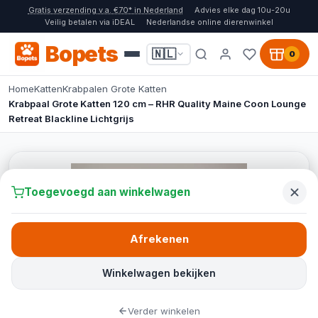
Gratis verzending v.a. €70* in Nederland
Advies elke dag 10u-20u
Veilig betalen via iDEAL
Nederlandse online dierenwinkel
Bopets
🇳🇱
0
Home
Katten
Krabpalen Grote Katten
Krabpaal Grote Katten 120 cm – RHR Quality Maine Coon Lounge
Retreat Blackline Lichtgrijs
Toegevoegd aan winkelwagen
Afrekenen
Winkelwagen bekijken
Verder winkelen