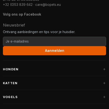
+32 (0)53 839 642
·
care@bopets.eu
Volg ons op Facebook
Nieuwsbrief
Ontvang aanbiedingen en tips voor je huisdier.
Aanmelden
HONDEN
Hondenmanden
KATTEN
Hondenkussens
Krabpalen
VOGELS
Fantail hondenmanden
Krabpaal grote katten
Hondenvoer
Parkieten