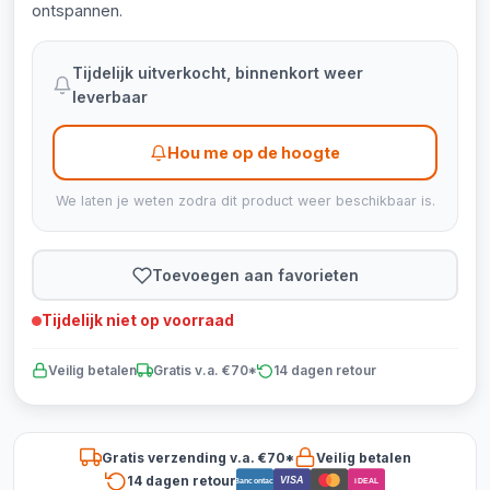
ontspannen.
Tijdelijk uitverkocht, binnenkort weer
leverbaar
Hou me op de hoogte
We laten je weten zodra dit product weer beschikbaar is.
Toevoegen aan favorieten
Tijdelijk niet op voorraad
Veilig betalen
Gratis v.a. €70*
14 dagen retour
Gratis verzending v.a. €70*
Veilig betalen
14 dagen retour
VISA
Bancontact
iDEAL