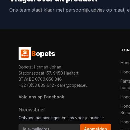
Ons team staat klaar met persoonlijk advies op maat, e
HON
B
opets
Hon
Bopets, Herman Johan
Hond
Stationsstraat 157, 9450 Haaltert
BTW: BE 0760.058.346
Fanta
+32 (0)53 839 642
·
care@bopets.eu
hon
Volg ons op Facebook
Hon
Hond
Nieuwsbrief
Snac
Ontvang aanbiedingen en tips voor je huisdier.
Hon
Aanmelden