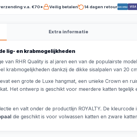
verzending v.a. €70*
Veilig betalen
14 dagen retour
VISA
Bancontact
Extra informatie
de lig- en krabmogelijkheden
e van RHR Quality is al jaren een van de populairste model
el krabmogelijkheden dankzij de dikke sisalpalen van 20 cm
evat een grote de Luxe hangmat, een unieke Crown en ruim
at. Het ontwerp is geschikt voor meerdere katten tegelijk e
ectie en valt onder de productlijn ROYALTY. De kleurcode i
bpaal
die geschikt is voor volwassen katten en zware katte