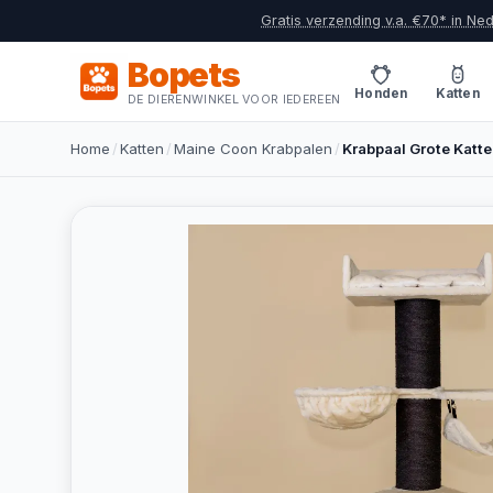
Gratis verzending v.a. €70* in Ne
Bopets
Honden
Katten
DE DIERENWINKEL VOOR IEDEREEN
Home
/
Katten
/
Maine Coon Krabpalen
/
Krabpaal Grote Katte