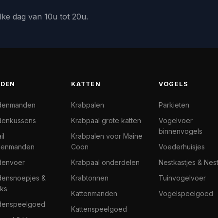
lke dag van 10u tot 20u.
DEN
KATTEN
VOGELS
denmanden
Krabpalen
Parkieten
enkussens
Krabpaal grote katten
Vogelvoer
binnenvogels
il
Krabpalen voor Maine
denmanden
Coon
Voederhuisjes
denvoer
Krabpaal onderdelen
Nestkastjes & Nes
ensnoepjes &
Krabtonnen
Tuinvogelvoer
ks
Kattenmanden
Vogelspeelgoed
denspeelgoed
Kattenspeelgoed