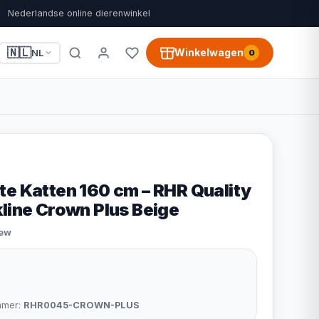
Nederlandse online dierenwinkel
🇳🇱
Winkelwagen
NL
0
te Katten 160 cm – RHR Quality
kline Crown Plus Beige
iew
mmer:
RHR0045-CROWN-PLUS