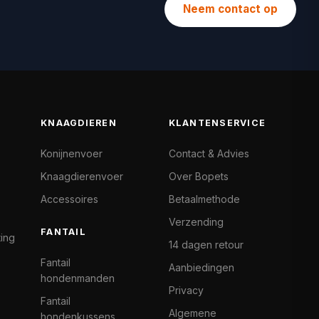
Neem contact op
KNAAGDIEREN
KLANTENSERVICE
Konijnenvoer
Contact & Advies
Knaagdierenvoer
Over Bopets
Accessoires
Betaalmethode
Verzending
FANTAIL
ting
14 dagen retour
Fantail
Aanbiedingen
hondenmanden
Privacy
Fantail
Algemene
hondenkussens