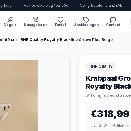
derland
|
Advies elke dag 10u-20u
|
Veilig betalen via iDEAL
|
Vogels
Knaagdieren
Fantail
Aanbiedingen
Contact
n 160 cm – RHR Quality Royalty Blackline Crown Plus Beige
RHR Quality
Krabpaal Gro
Royalty Blac
Schrijf de eerste rev
€318,99
incl. BTW · Artikelnu