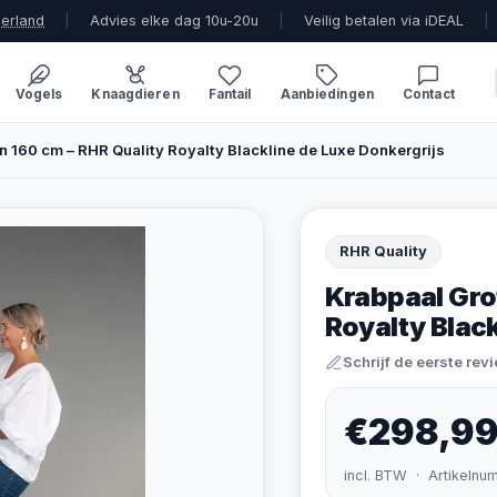
derland
|
Advies elke dag 10u-20u
|
Veilig betalen via iDEAL
|
Vogels
Knaagdieren
Fantail
Aanbiedingen
Contact
n 160 cm – RHR Quality Royalty Blackline de Luxe Donkergrijs
RHR Quality
Krabpaal Gro
Royalty Black
Schrijf de eerste rev
€298,9
incl. BTW · Artikelnu