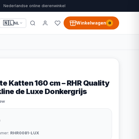
Nederlandse online dierenwinkel
🇳🇱
Winkelwagen
NL
0
te Katten 160 cm – RHR Quality
line de Luxe Donkergrijs
iew
9
mmer:
RHR0081-LUX