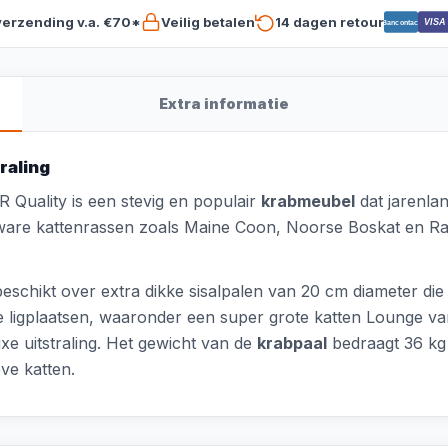
verzending v.a. €70*
Veilig betalen
14 dagen retour
VISA
Bancontact
Extra informatie
raling
 Quality is een stevig en populair
krabmeubel
dat jarenlan
zware kattenrassen zoals Maine Coon, Noorse Boskat en Rag
schikt over extra dikke sisalpalen van 20 cm diameter die 
ligplaatsen, waaronder een super grote katten Lounge van
e uitstraling. Het gewicht van de
krabpaal
bedraagt 36 kg 
eve katten.