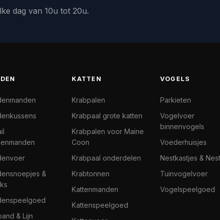
lke dag van 10u tot 20u.
DEN
KATTEN
VOGELS
denmanden
Krabpalen
Parkieten
enkussens
Krabpaal grote katten
Vogelvoer
binnenvogels
il
Krabpalen voor Maine
denmanden
Coon
Voederhuisjes
denvoer
Krabpaal onderdelen
Nestkastjes & Nes
ensnoepjes &
Krabtonnen
Tuinvogelvoer
ks
Kattenmanden
Vogelspeelgoed
denspeelgoed
Kattenspeelgoed
band & Lijn