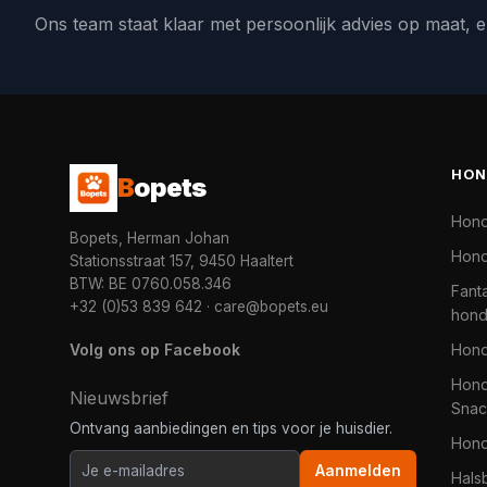
Ons team staat klaar met persoonlijk advies op maat, e
HON
B
opets
Hon
Bopets, Herman Johan
Hond
Stationsstraat 157, 9450 Haaltert
BTW: BE 0760.058.346
Fanta
+32 (0)53 839 642
·
care@bopets.eu
hon
Volg ons op Facebook
Hon
Hond
Nieuwsbrief
Snac
Ontvang aanbiedingen en tips voor je huisdier.
Hon
Aanmelden
Hals