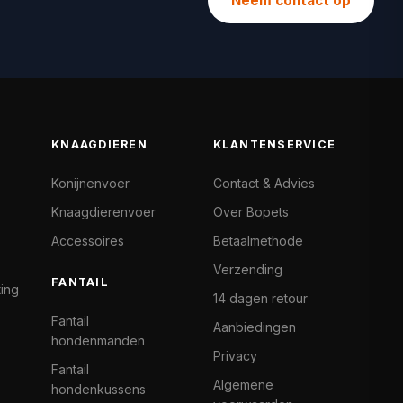
Neem contact op
KNAAGDIEREN
KLANTENSERVICE
Konijnenvoer
Contact & Advies
Knaagdierenvoer
Over Bopets
Accessoires
Betaalmethode
Verzending
FANTAIL
ting
14 dagen retour
Fantail
Aanbiedingen
hondenmanden
Privacy
Fantail
Algemene
hondenkussens