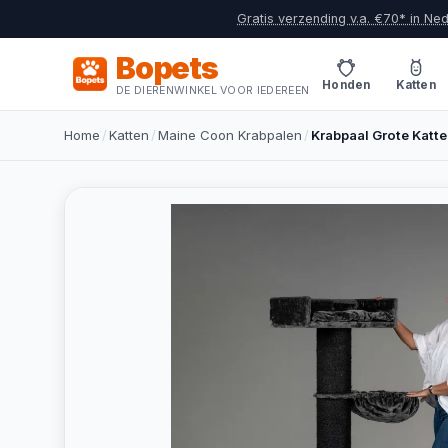
Gratis verzending v.a. €70* in Ne
Bopets
Honden
Katten
DE DIERENWINKEL VOOR IEDEREEN
Home
/
Katten
/
Maine Coon Krabpalen
/
Krabpaal Grote Katte