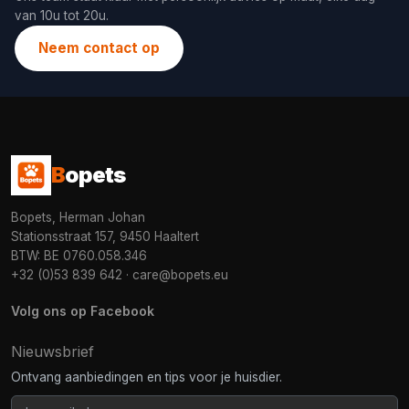
van 10u tot 20u.
Neem contact op
B
opets
Bopets, Herman Johan
Stationsstraat 157, 9450 Haaltert
BTW: BE 0760.058.346
+32 (0)53 839 642
·
care@bopets.eu
Volg ons op Facebook
Nieuwsbrief
Ontvang aanbiedingen en tips voor je huisdier.