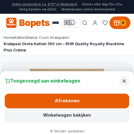
Gratis verzending v.a. €70* in Nederland
Advies elke dag 10u-20u
Veilig betalen via iDEAL
Nederlandse online dierenwinkel
Bopets
🇳🇱
0
Home
Katten
Maine Coon Krabpalen
Krabpaal Grote Katten 160 cm – RHR Quality Royalty Blackline
Plus Crème
Toegevoegd aan winkelwagen
Afrekenen
Winkelwagen bekijken
Verder winkelen