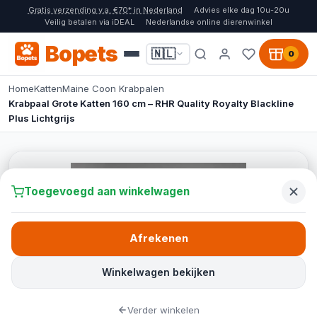
Gratis verzending v.a. €70* in Nederland
Advies elke dag 10u-20u
Veilig betalen via iDEAL
Nederlandse online dierenwinkel
Bopets
🇳🇱
0
Home
Katten
Maine Coon Krabpalen
Krabpaal Grote Katten 160 cm – RHR Quality Royalty Blackline
Plus Lichtgrijs
Toegevoegd aan winkelwagen
Afrekenen
Winkelwagen bekijken
Verder winkelen