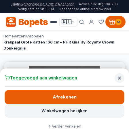
Gratis verzending v.a. €70* in Nederland
Advies elke dag 10u-20u
Veilig betalen via iDEAL
Nederlandse online dierenwinkel
Bopets
🇳🇱
0
Home
Katten
Krabpalen
Krabpaal Grote Katten 160 cm – RHR Quality Royalty Crown
Donkergrijs
Toegevoegd aan winkelwagen
Afrekenen
Winkelwagen bekijken
Verder winkelen