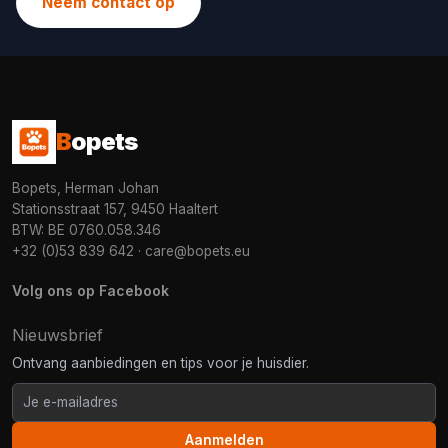
Neem contact op
B
opets
Bopets, Herman Johan
Stationsstraat 157, 9450 Haaltert
BTW: BE 0760.058.346
+32 (0)53 839 642
·
care@bopets.eu
Volg ons op Facebook
Nieuwsbrief
Ontvang aanbiedingen en tips voor je huisdier.
Aanmelden