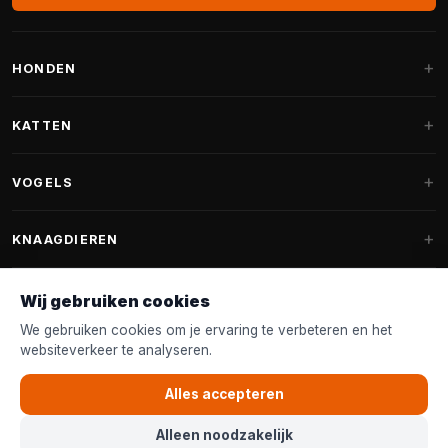
HONDEN
Hondenmanden
KATTEN
Hondenkussens
Krabpalen
VOGELS
Fantail hondenmanden
Krabpaal grote katten
Hondenvoer
Parkieten
KNAAGDIEREN
Krabpalen voor Maine Coon
Hondensnoepjes & Snacks
Vogelvoer binnenvogels
Krabpaal onderdelen
Konijnenvoer
Wij gebruiken cookies
Hondenspeelgoed
Voederhuisjes
FANTAIL
Krabtonnen
Knaagdierenvoer
We gebruiken cookies om je ervaring te verbeteren en het
Halsband & Lijn
Nestkastjes & Nesting
websiteverkeer te analyseren.
Kattenmanden
Accessoires
Fantail hondenmanden
KLANTENSERVICE
Shampoo & Verzorging
Tuinvogelvoer
Kattenspeelgoed
Alles accepteren
Fantail hondenkussens
Vogelspeelgoed
Contact & Advies
Kattenvoer
Alleen noodzakelijk
Fantail vervanghoezen