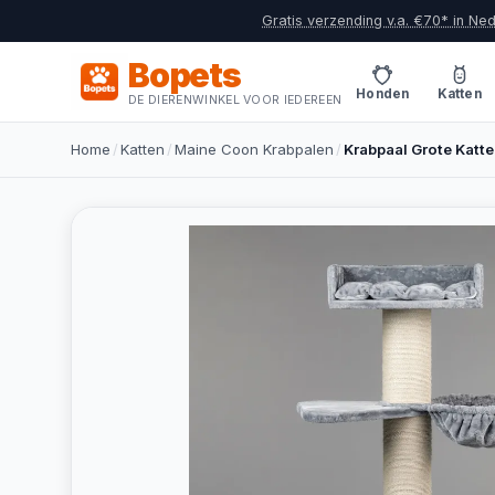
Gratis verzending v.a. €70* in Ne
Bopets
Honden
Katten
DE DIERENWINKEL VOOR IEDEREEN
Home
/
Katten
/
Maine Coon Krabpalen
/
Krabpaal Grote Katte