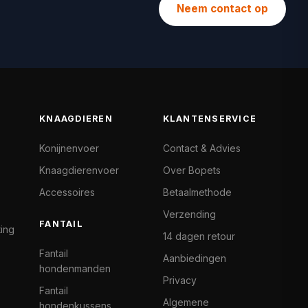
Neem contact op
KNAAGDIEREN
KLANTENSERVICE
Konijnenvoer
Contact & Advies
Knaagdierenvoer
Over Bopets
Accessoires
Betaalmethode
Verzending
FANTAIL
ting
14 dagen retour
Fantail
Aanbiedingen
hondenmanden
Privacy
Fantail
Algemene
hondenkussens