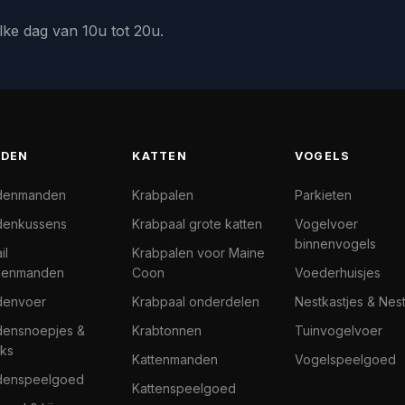
lke dag van 10u tot 20u.
DEN
KATTEN
VOGELS
denmanden
Krabpalen
Parkieten
enkussens
Krabpaal grote katten
Vogelvoer
binnenvogels
il
Krabpalen voor Maine
denmanden
Coon
Voederhuisjes
denvoer
Krabpaal onderdelen
Nestkastjes & Nes
ensnoepjes &
Krabtonnen
Tuinvogelvoer
ks
Kattenmanden
Vogelspeelgoed
denspeelgoed
Kattenspeelgoed