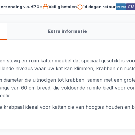
verzending v.a. €70*
Veilig betalen
14 dagen retour
VISA
Bancontact
Extra informatie
en stevig en ruim kattenmeubel dat speciaal geschikt is vo
illende niveaus waar uw kat kan klimmen, krabben en rust
cm diameter die uitnodigen tot krabben, samen met een grot
unge van 60 cm breed, die voldoende ruimte biedt voor comfo
ectie.
ze krabpaal ideaal voor katten die van hoogtes houden en