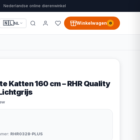
Nederlandse online dierenwinkel
🇳🇱
Winkelwagen
NL
0
te Katten 160 cm – RHR Quality
Lichtgrijs
iew
mmer:
RHR0328-PLUS