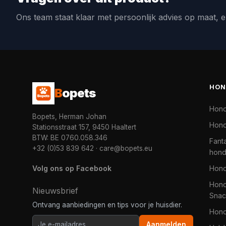
Ons team staat klaar met persoonlijk advies op maat, e
HON
B
opets
Hon
Bopets, Herman Johan
Hond
Stationsstraat 157, 9450 Haaltert
BTW: BE 0760.058.346
Fanta
+32 (0)53 839 642
·
care@bopets.eu
hon
Volg ons op Facebook
Hon
Hond
Nieuwsbrief
Snac
Ontvang aanbiedingen en tips voor je huisdier.
Hon
Aanmelden