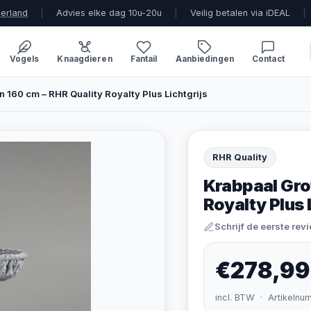
derland
|
Advies elke dag 10u-20u
|
Veilig betalen via iDEAL
|
Vogels
Knaagdieren
Fantail
Aanbiedingen
Contact
n 160 cm – RHR Quality Royalty Plus Lichtgrijs
RHR Quality
Krabpaal Gro
Royalty Plus 
Schrijf de eerste rev
€278,99
incl. BTW · Artikelnu