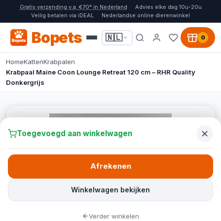
Gratis verzending v.a. €70* in Nederland
Advies elke dag 10u-20u
Veilig betalen via iDEAL
Nederlandse online dierenwinkel
Bopets
🇳🇱
0
Home
Katten
Krabpalen
Krabpaal Maine Coon Lounge Retreat 120 cm – RHR Quality
Donkergrijs
Toegevoegd aan winkelwagen
Afrekenen
Winkelwagen bekijken
Verder winkelen